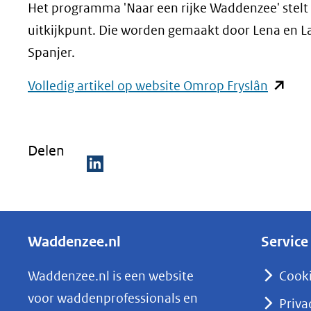
Het programma 'Naar een rijke Waddenzee' stelt
uitkijkpunt. Die worden gemaakt door Lena en L
Spanjer.
(opent
Volledig artikel op website Omrop Fryslân
in
nieuw
Delen
venster
(verwij
D
naar
e
een
l
andere
Waddenzee.nl
Service
e
website
n
Waddenzee.nl is een website
Cook
o
voor waddenprofessionals en
Priva