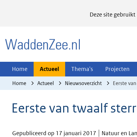
Cookies
Deze site gebruikt
instellen
Hier
(naar homepage)
kan
het
gebruik
van
Actueel
Thema's
Pr
Home
Actueel
Thema's
Projecten
Uitklappen
Uitklappen
Ui
cookies
Home
Actueel
Nieuwsoverzicht
Eerste van
op
deze
Eerste van twaalf ster
website
worden
toegestaan
Gepubliceerd op 17 januari 2017
Natuur en Lan
of