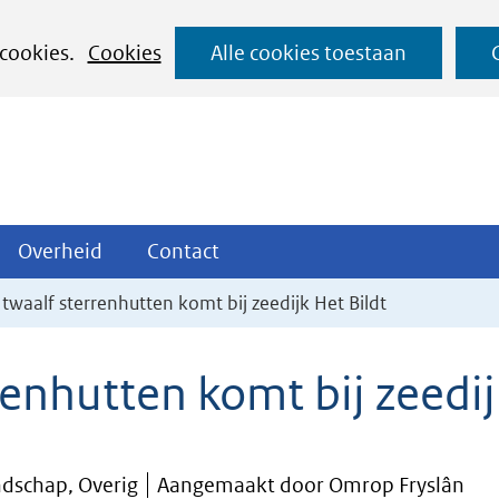
Ga
 cookies.
Cookies
Alle cookies toestaan
naar
de
inhoud
ojecten
Overheid
Contact
Overheid
Contact
tklappen
Uitklappen
Uitklappen
 twaalf sterrenhutten komt bij zeedijk Het Bildt
renhutten komt bij zeedij
dschap, Overig
Aangemaakt door Omrop Fryslân