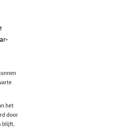
-
e
ar-
 kunnen
warte
an het
rd door
blijft.