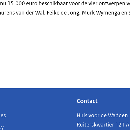
 nu 15.000 euro beschikbaar voor de vier ontwerpen v
aurens van der Wal, Feike de Jong, Murk Wymenga en
)
st
Contact
)
ies
Huis voor de Wadden
Ruiterskwartier 121 A
cy