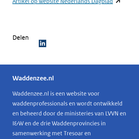
(opent
Artikel op website Nederlands Dagblad
in
nieuw
venster)
Delen
(verwijst
naar
D
een
e
andere
l
Waddenzee.nl
website)
e
n
Waddenzee.nl is een website voor
o
waddenprofessionals en wordt ontwikkeld
p
en beheerd door de ministeries van LVVN en
L
I&W en de drie Waddenprovincies in
i
samenwerking met Tresoar en
n