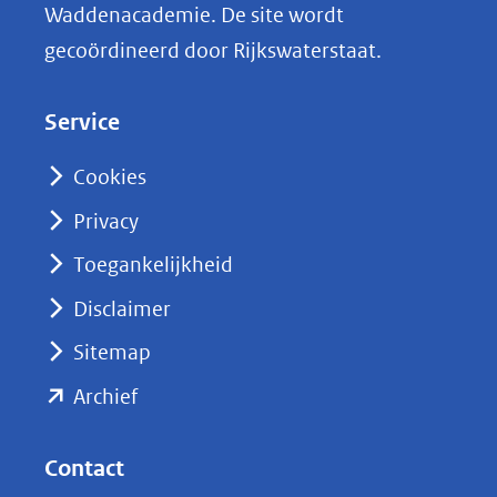
Waddenacademie. De site wordt
k
gecoördineerd door Rijkswaterstaat.
e
d
Service
I
n
Cookies
(opent
Privacy
in
nieuw
Toegankelijkheid
venster)
Disclaimer
(verwijst
Sitemap
naar
(opent
een
Archief
andere
in
website)
nieuw
Contact