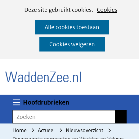
Cookies
Ga
Hier
Deze site gebruikt cookies.
Cookies
instellen
naar
kan
Alle cookies toestaan
de
het
inhoud
gebruik
Cookies weigeren
van
(naar homepage)
cookies
op
deze
website
worden
Uitklappen
Hoofdrubrieken
toegestaan
Zoeken
Zoeken
of
geweigerd.
Home
Actueel
Nieuwsoverzicht