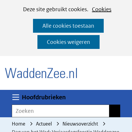
Cookies
Ga
Hier
Deze site gebruikt cookies.
Cookies
instellen
naar
kan
Alle cookies toestaan
de
het
inhoud
gebruik
Cookies weigeren
van
(naar homepage)
cookies
op
deze
website
worden
Uitklappen
Hoofdrubrieken
toegestaan
Zoeken
Zoeken
of
geweigerd.
Home
Actueel
Nieuwsoverzicht