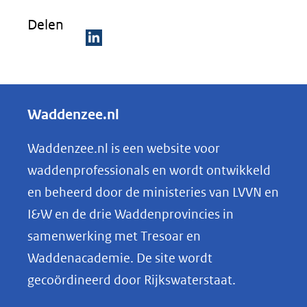
Delen
D
e
l
Waddenzee.nl
e
n
Waddenzee.nl is een website voor
o
waddenprofessionals en wordt ontwikkeld
p
en beheerd door de ministeries van LVVN en
L
I&W en de drie Waddenprovincies in
i
samenwerking met Tresoar en
n
Waddenacademie. De site wordt
k
gecoördineerd door Rijkswaterstaat.
e