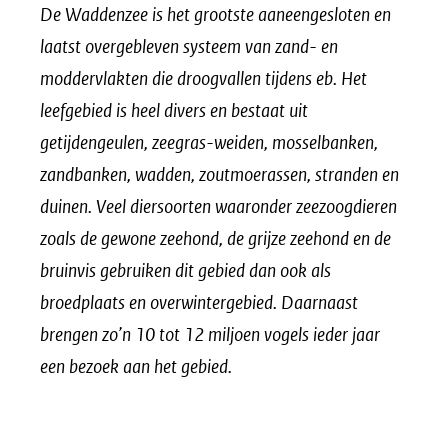
De Waddenzee is het grootste aaneengesloten en
venster)
laatst overgebleven systeem van zand- en
(verwijst
moddervlakten die droogvallen tijdens eb. Het
naar
leefgebied is heel divers en bestaat uit
een
getijdengeulen, zeegras-weiden, mosselbanken,
andere
zandbanken, wadden, zoutmoerassen, stranden en
website)
duinen. Veel diersoorten waaronder zeezoogdieren
zoals de gewone zeehond, de grijze zeehond en de
bruinvis gebruiken dit gebied dan ook als
broedplaats en overwintergebied. Daarnaast
brengen zo’n 10 tot 12 miljoen vogels ieder jaar
een bezoek aan het gebied.