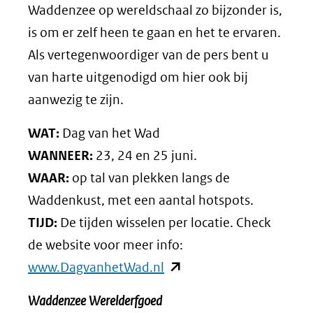
Waddenzee op wereldschaal zo bijzonder is,
is om er zelf heen te gaan en het te ervaren.
Als vertegenwoordiger van de pers bent u
van harte uitgenodigd om hier ook bij
aanwezig te zijn.
WAT:
Dag van het Wad
WANNEER:
23, 24 en 25 juni.
WAAR:
op tal van plekken langs de
Waddenkust, met een aantal hotspots.
TIJD:
De tijden wisselen per locatie. Check
de website voor meer info:
(opent
www.DagvanhetWad.nl
in
Waddenzee Werelderfgoed
nieuw