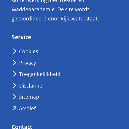
samenwerking met Tresoar en
n
Waddenacademie. De site wordt
k
gecoördineerd door Rijkswaterstaat.
e
d
Service
I
n
Cookies
(opent
Privacy
in
nieuw
Toegankelijkheid
venster)
Disclaimer
(verwijst
Sitemap
naar
(opent
een
Archief
andere
in
website)
nieuw
Contact