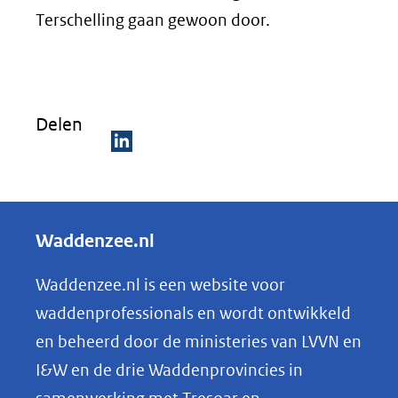
Terschelling gaan gewoon door.
Delen
D
e
l
Waddenzee.nl
e
n
Waddenzee.nl is een website voor
o
waddenprofessionals en wordt ontwikkeld
p
en beheerd door de ministeries van LVVN en
L
I&W en de drie Waddenprovincies in
i