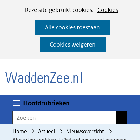
Cookies
Ga
Hier
Deze site gebruikt cookies.
Cookies
instellen
naar
kan
Alle cookies toestaan
de
het
inhoud
gebruik
Cookies weigeren
van
(naar homepage)
cookies
op
deze
website
worden
Uitklappen
Hoofdrubrieken
toegestaan
Zoeken
Zoeken
of
geweigerd.
Home
Actueel
Nieuwsoverzicht