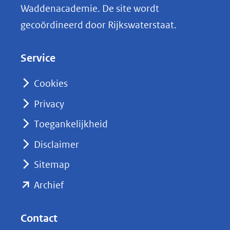
n
Waddenacademie. De site wordt
k
gecoördineerd door Rijkswaterstaat.
e
d
Service
I
n
Cookies
(opent
Privacy
in
nieuw
Toegankelijkheid
venster)
Disclaimer
(verwijst
Sitemap
naar
(opent
een
Archief
andere
in
website)
nieuw
Contact