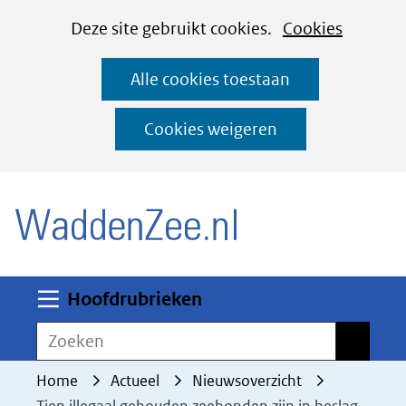
Cookies
Ga
Hier
Deze site gebruikt cookies.
Cookies
instellen
naar
kan
Alle cookies toestaan
de
het
inhoud
gebruik
Cookies weigeren
van
(naar homepage)
cookies
op
deze
website
worden
Uitklappen
Hoofdrubrieken
toegestaan
Zoeken
Zoeken
of
geweigerd.
Home
Actueel
Nieuwsoverzicht