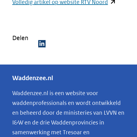
(opent
Volledig artikel op website RTV Noord
in
nieuw
venster)
Delen
(verwijst
naar
D
een
e
andere
l
Waddenzee.nl
website)
e
n
Waddenzee.nl is een website voor
o
waddenprofessionals en wordt ontwikkeld
p
en beheerd door de ministeries van LVVN en
L
I&W en de drie Waddenprovincies in
i
samenwerking met Tresoar en