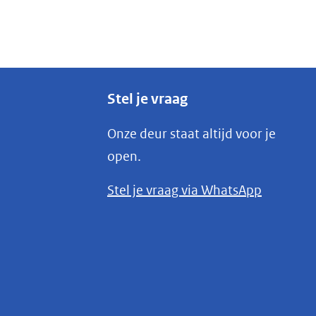
Stel je vraag
Onze deur staat altijd voor je
open.
(opent
Stel je vraag via WhatsApp
in
nieuw
venster)
(verwijst
naar