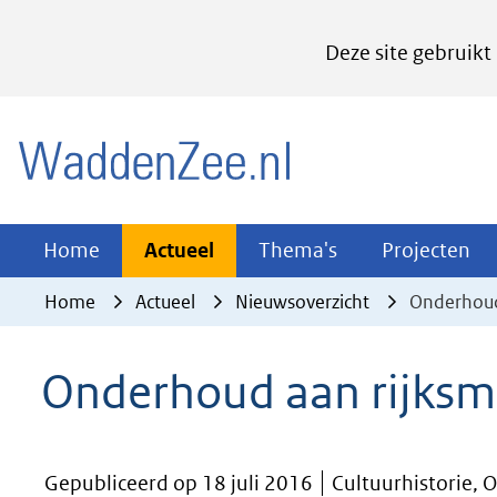
Cookies
Deze site gebruikt
instellen
Hier
(naar homepage)
kan
het
gebruik
van
Actueel
Thema's
Pr
Home
Actueel
Thema's
Projecten
Uitklappen
Uitklappen
Ui
cookies
Home
Actueel
Nieuwsoverzicht
Onderhoud
op
deze
Onderhoud aan rijks
website
worden
toegestaan
Gepubliceerd op 18 juli 2016
Cultuurhistorie, 
of