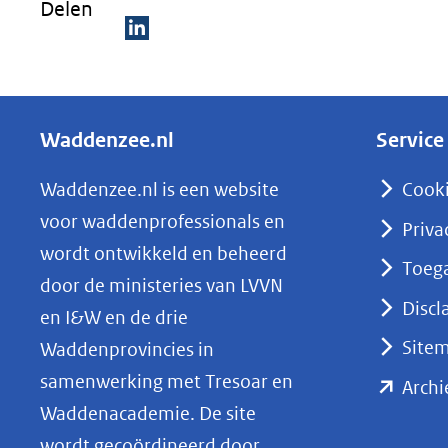
Delen
D
e
l
Waddenzee.nl
Service
e
n
Waddenzee.nl is een website
Cook
o
voor waddenprofessionals en
Priva
p
wordt ontwikkeld en beheerd
Toega
L
door de ministeries van LVVN
i
Discl
en I&W en de drie
n
Site
Waddenprovincies in
k
samenwerking met Tresoar en
Archi
e
Waddenacademie. De site
d
wordt gecoördineerd door