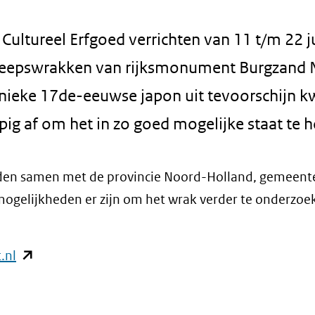
Cultureel Erfgoed verrichten van 11 t/m 22 ju
eepswrakken van rijksmonument Burgzand 
 unieke 17de-eeuwse japon uit tevoorschijn 
ig af om het in zo goed mogelijke staat te 
nden samen met de provincie Noord-Holland, gemeente
mogelijkheden er zijn om het wrak verder te onderzoe
(opent
.nl
in
nieuw