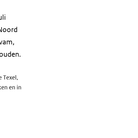
li
Noord
kwam,
houden.
 Texel,
ken en in