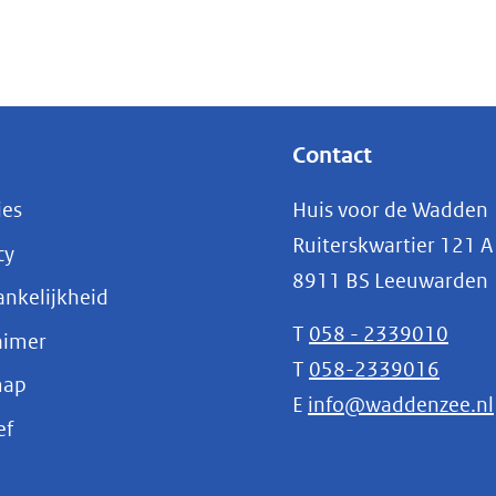
venster)
(verwijst
naar
een
andere
Contact
website)
ies
Huis voor de Wadden
Ruiterskwartier 121 A
cy
8911 BS Leeuwarden
nkelijkheid
T
058 - 2339010
aimer
T
058-2339016
map
E
info@waddenzee.nl
(opent
ef
in