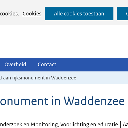
Ga
 cookies.
Cookies
Alle cookies toestaan
naar
de
inhoud
ojecten
Overheid
Contact
Overheid
Contact
tklappen
Uitklappen
Uitklappen
 aan rijksmonument in Waddenzee
monument in Waddenzee
Onderzoek en Monitoring, Voorlichting en educatie
A