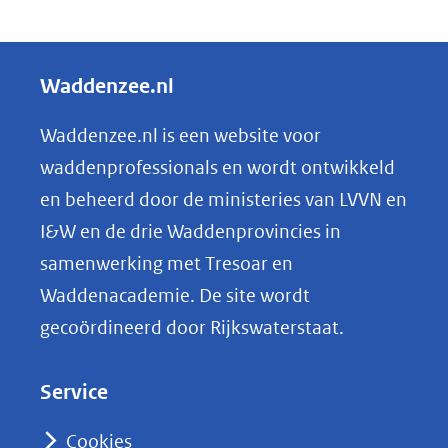
D
e
l
Waddenzee.nl
e
n
Waddenzee.nl is een website voor
o
waddenprofessionals en wordt ontwikkeld
p
en beheerd door de ministeries van LVVN en
L
I&W en de drie Waddenprovincies in
i
samenwerking met Tresoar en
n
Waddenacademie. De site wordt
k
gecoördineerd door Rijkswaterstaat.
e
d
Service
I
n
Cookies