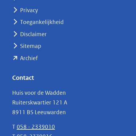
(opent
Privacy
in
nieuw
Toegankelijkheid
venster)
Disclaimer
(verwijst
Sitemap
naar
(opent
een
Archief
andere
in
website)
nieuw
Contact
venster)
Huis voor de Wadden
(verwijst
Ruiterskwartier 121 A
naar
8911 BS Leeuwarden
een
andere
T
058 - 2339010
website)