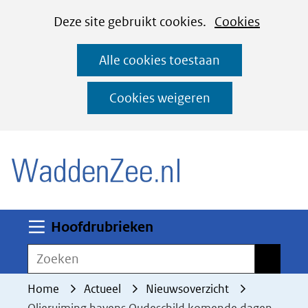
Cookies
Ga
Hier
Deze site gebruikt cookies.
Cookies
instellen
naar
kan
Alle cookies toestaan
de
het
inhoud
gebruik
Cookies weigeren
van
(naar homepage)
cookies
op
deze
website
worden
Uitklappen
Hoofdrubrieken
toegestaan
Zoeken
Zoeken
of
geweigerd.
Home
Actueel
Nieuwsoverzicht