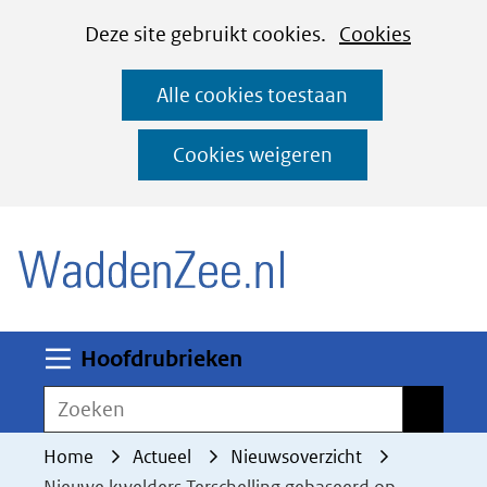
Cookies
Ga
Hier
Deze site gebruikt cookies.
Cookies
instellen
naar
kan
Alle cookies toestaan
de
het
inhoud
gebruik
Cookies weigeren
van
(naar homepage)
cookies
op
deze
website
worden
Uitklappen
Hoofdrubrieken
toegestaan
Zoeken
Zoeken
of
geweigerd.
Home
Actueel
Nieuwsoverzicht