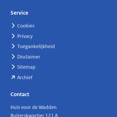
d
Service
I
n
Cookies
(opent
Privacy
in
nieuw
Toegankelijkheid
venster)
Disclaimer
(verwijst
Sitemap
naar
(opent
een
Archief
andere
in
website)
nieuw
Contact
venster)
Huis voor de Wadden
(verwijst
Ruiterskwartier 121 A