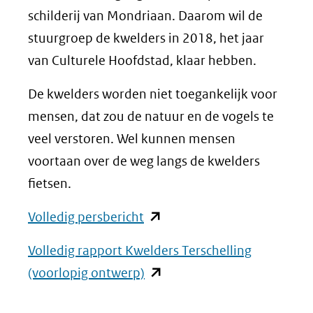
schilderij van Mondriaan. Daarom wil de
stuurgroep de kwelders in 2018, het jaar
van Culturele Hoofdstad, klaar hebben.
De kwelders worden niet toegankelijk voor
mensen, dat zou de natuur en de vogels te
veel verstoren. Wel kunnen mensen
voortaan over de weg langs de kwelders
fietsen.
(opent
Volledig persbericht
in
Volledig rapport Kwelders Terschelling
nieuw
(opent
(voorlopig ontwerp)
venster)
in
(verwijst