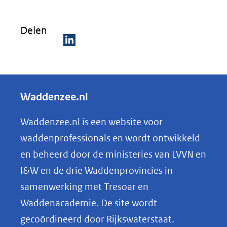
nieuw
naar
venster)
een
Delen
(verwijst
andere
naar
D
website)
een
e
andere
l
Waddenzee.nl
website)
e
n
Waddenzee.nl is een website voor
o
waddenprofessionals en wordt ontwikkeld
p
en beheerd door de ministeries van LVVN en
L
I&W en de drie Waddenprovincies in
i
samenwerking met Tresoar en
n
Waddenacademie. De site wordt
k
gecoördineerd door Rijkswaterstaat.
e