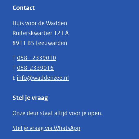
website)
nieuw
Contact
venster)
Huis voor de Wadden
(verwijst
Ruiterskwartier 121 A
naar
8911 BS Leeuwarden
een
andere
T
058 - 2339010
website)
T
058-2339016
E
info@waddenzee.nl
Stel je vraag
Onze deur staat altijd voor je open.
(opent
Stel je vraag via WhatsApp
in