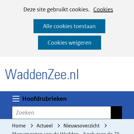
Cookies
Ga
Hier
Deze site gebruikt cookies.
Cookies
instellen
naar
kan
Alle cookies toestaan
de
het
inhoud
gebruik
Cookies weigeren
van
(naar homepage)
cookies
op
deze
website
worden
Uitklappen
Hoofdrubrieken
toegestaan
Zoeken
Zoeken
of
geweigerd.
Home
Actueel
Nieuwsoverzicht