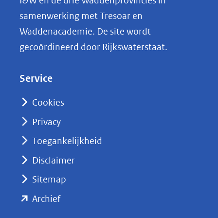
I&W en de drie Waddenprovincies in
i
samenwerking met Tresoar en
n
Waddenacademie. De site wordt
k
gecoördineerd door Rijkswaterstaat.
e
d
Service
I
n
Cookies
(opent
Privacy
in
nieuw
Toegankelijkheid
venster)
Disclaimer
(verwijst
Sitemap
naar
(opent
een
Archief
andere
in