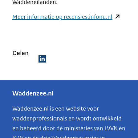
Waddeneilanden.
(opent
Meer informatie op recensies.infonu.nl
in
nieuw
venster)
Delen
(verwijst
naar
D
een
e
andere
l
Waddenzee.nl
website)
e
n
Waddenzee.nl is een website voor
o
waddenprofessionals en wordt ontwikkeld
p
en beheerd door de ministeries van LVVN en
L