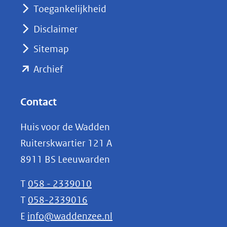
nieuw
Toegankelijkheid
venster)
Disclaimer
(verwijst
Sitemap
naar
(opent
een
Archief
andere
in
website)
nieuw
Contact
venster)
Huis voor de Wadden
(verwijst
Ruiterskwartier 121 A
naar
8911 BS Leeuwarden
een
andere
T
058 - 2339010
website)
T
058-2339016
E
info@waddenzee.nl