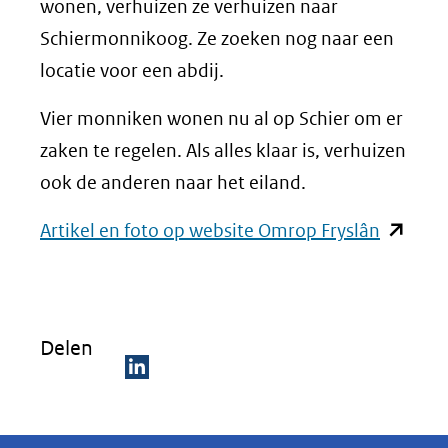
wonen, verhuizen ze verhuizen naar
Schiermonnikoog. Ze zoeken nog naar een
locatie voor een abdij.
Vier monniken wonen nu al op Schier om er
zaken te regelen. Als alles klaar is, verhuizen
ook de anderen naar het eiland.
(opent
Artikel en foto op website Omrop Fryslân
in
nieuw
venster)
Delen
(verwijs
naar
D
een
e