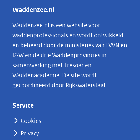
andere
l
Waddenzee.nl
website
e
n
Waddenzee.nl is een website voor
o
waddenprofessionals en wordt ontwikkeld
p
en beheerd door de ministeries van LVVN en
L
I&W en de drie Waddenprovincies in
i
samenwerking met Tresoar en
n
Waddenacademie. De site wordt
k
gecoördineerd door Rijkswaterstaat.
e
d
Service
I
n
Cookies
(opent
Privacy
in