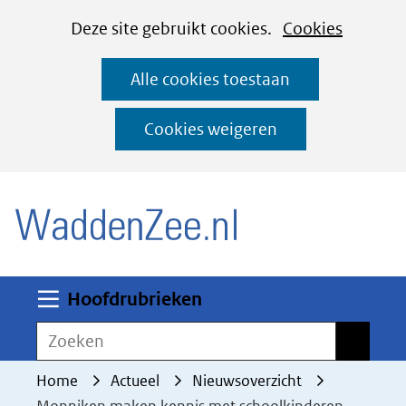
Cookies
Ga
Hier
Deze site gebruikt cookies.
Cookies
instellen
naar
kan
Alle cookies toestaan
de
het
inhoud
gebruik
Cookies weigeren
van
(naar homepage)
cookies
op
deze
website
worden
Uitklappen
Hoofdrubrieken
toegestaan
Zoeken
Zoeken
of
geweigerd.
Home
Actueel
Nieuwsoverzicht