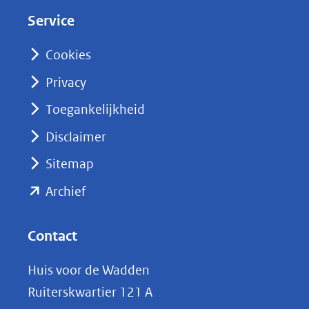
d
Service
I
n
Cookies
(opent
Privacy
in
nieuw
Toegankelijkheid
venster)
Disclaimer
(verwijst
Sitemap
naar
(opent
een
Archief
andere
in
website)
nieuw
Contact
venster)
Huis voor de Wadden
(verwijst
Ruiterskwartier 121 A
naar