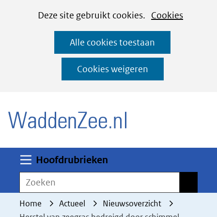
Cookies
Ga
Hier
Deze site gebruikt cookies.
Cookies
instellen
naar
kan
Alle cookies toestaan
de
het
inhoud
gebruik
Cookies weigeren
van
(naar homepage)
cookies
op
deze
website
worden
Uitklappen
Hoofdrubrieken
toegestaan
Zoeken
Zoeken
of
geweigerd.
Home
Actueel
Nieuwsoverzicht