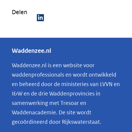
Delen
D
e
l
Waddenzee.nl
e
n
Waddenzee.nl is een website voor
o
waddenprofessionals en wordt ontwikkeld
p
en beheerd door de ministeries van LVVN en
L
I&W en de drie Waddenprovincies in
i
samenwerking met Tresoar en
n
Waddenacademie. De site wordt
k
gecoördineerd door Rijkswaterstaat.
e