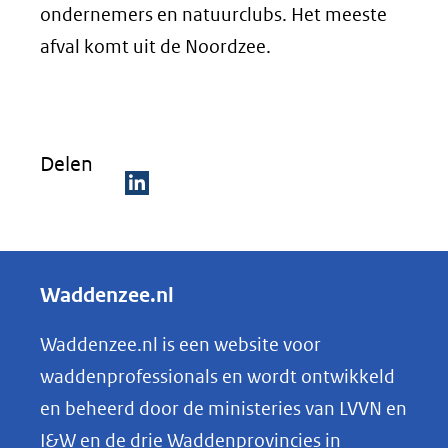
ondernemers en natuurclubs. Het meeste
afval komt uit de Noordzee.
Delen
D
e
l
Waddenzee.nl
e
n
Waddenzee.nl is een website voor
o
waddenprofessionals en wordt ontwikkeld
p
en beheerd door de ministeries van LVVN en
L
I&W en de drie Waddenprovincies in