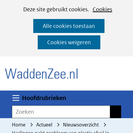
Cookies
Ga
Hier
Deze site gebruikt cookies.
Cookies
instellen
naar
kan
Alle cookies toestaan
de
het
inhoud
gebruik
Cookies weigeren
van
(naar homepage)
cookies
op
deze
website
worden
Uitklappen
Hoofdrubrieken
toegestaan
Zoeken
Zoeken
of
geweigerd.
Home
Actueel
Nieuwsoverzicht