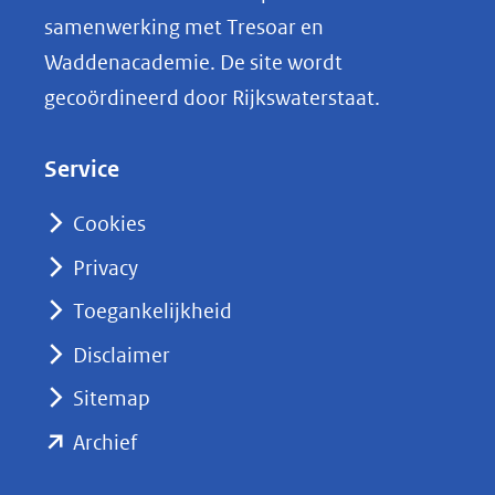
i
samenwerking met Tresoar en
n
Waddenacademie. De site wordt
k
gecoördineerd door Rijkswaterstaat.
e
d
Service
I
n
Cookies
(opent
Privacy
in
nieuw
Toegankelijkheid
venster)
Disclaimer
(verwijst
Sitemap
naar
(opent
een
Archief
andere
in