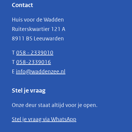
website)
nieuw
Contact
venster)
Huis voor de Wadden
(verwijst
Ruiterskwartier 121 A
naar
8911 BS Leeuwarden
een
andere
T
058 - 2339010
website)
T
058-2339016
E
info@waddenzee.nl
Stel je vraag
Onze deur staat altijd voor je open.
(opent
Stel je vraag via WhatsApp
in