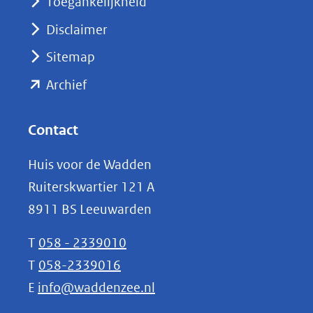
nieuw
Toegankelijkheid
venster)
Disclaimer
(verwijst
Sitemap
naar
(opent
een
Archief
andere
in
website)
nieuw
Contact
venster)
Huis voor de Wadden
(verwijst
Ruiterskwartier 121 A
naar
8911 BS Leeuwarden
een
andere
T
058 - 2339010
website)
T
058-2339016
E
info@waddenzee.nl