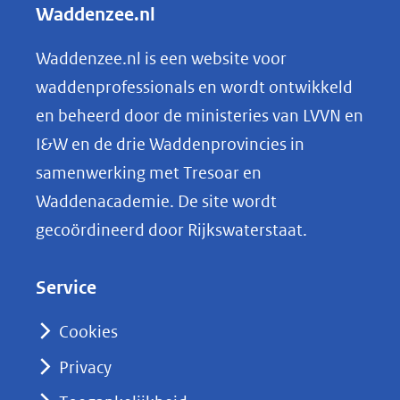
Waddenzee.nl
website)
e
n
Waddenzee.nl is een website voor
o
waddenprofessionals en wordt ontwikkeld
p
en beheerd door de ministeries van LVVN en
L
I&W en de drie Waddenprovincies in
i
samenwerking met Tresoar en
n
Waddenacademie. De site wordt
k
gecoördineerd door Rijkswaterstaat.
e
d
Service
I
n
Cookies
(opent
Privacy
in