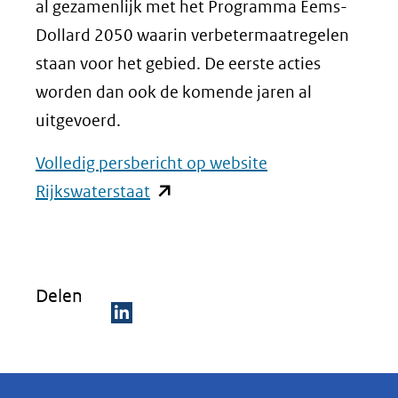
al gezamenlijk met het Programma Eems-
Dollard 2050 waarin verbetermaatregelen
staan voor het gebied. De eerste acties
worden dan ook de komende jaren al
uitgevoerd.
Volledig persbericht op website
(opent
Rijkswaterstaat
in
nieuw
venster)
Delen
(verwijst
naar
D
een
e
andere
l