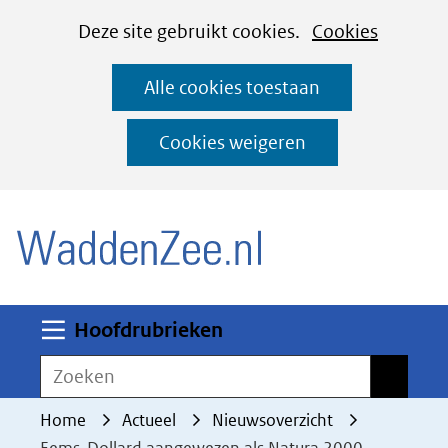
Cookies
Ga
Hier
Deze site gebruikt cookies.
Cookies
instellen
naar
kan
Alle cookies toestaan
de
het
inhoud
gebruik
Cookies weigeren
van
(naar homepage)
cookies
op
deze
website
worden
Uitklappen
Hoofdrubrieken
toegestaan
Zoeken
Zoeken
of
geweigerd.
Home
Actueel
Nieuwsoverzicht