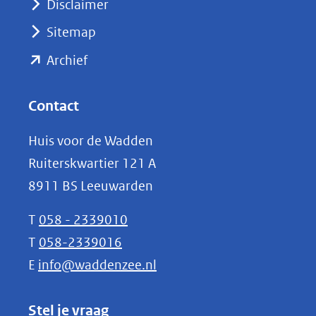
Disclaimer
(verwijst
Sitemap
naar
(opent
een
Archief
andere
in
website)
nieuw
Contact
venster)
Huis voor de Wadden
(verwijst
Ruiterskwartier 121 A
naar
8911 BS Leeuwarden
een
andere
T
058 - 2339010
website)
T
058-2339016
E
info@waddenzee.nl
Stel je vraag