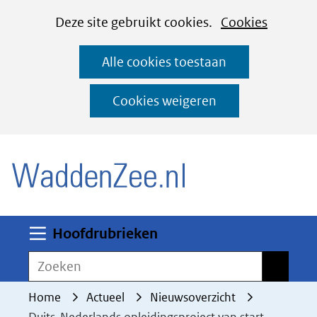
Cookies
Ga
Hier
Deze site gebruikt cookies.
Cookies
instellen
naar
kan
Alle cookies toestaan
de
het
inhoud
gebruik
Cookies weigeren
van
(naar homepage)
cookies
op
deze
website
worden
Uitklappen
Hoofdrubrieken
toegestaan
Zoeken
Zoeken
of
geweigerd.
Home
Actueel
Nieuwsoverzicht