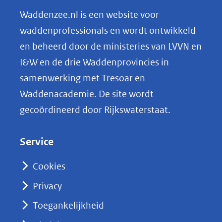
n
Waddenzee.nl is een website voor
o
waddenprofessionals en wordt ontwikkeld
p
en beheerd door de ministeries van LVVN en
L
I&W en de drie Waddenprovincies in
i
samenwerking met Tresoar en
n
Waddenacademie. De site wordt
k
gecoördineerd door Rijkswaterstaat.
e
d
Service
I
n
Cookies
(opent
Privacy
in
nieuw
Toegankelijkheid
venster)