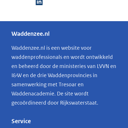
D
e
l
Waddenzee.nl
e
n
Waddenzee.nl is een website voor
o
waddenprofessionals en wordt ontwikkeld
p
en beheerd door de ministeries van LVVN en
L
I&W en de drie Waddenprovincies in
i
samenwerking met Tresoar en
n
Waddenacademie. De site wordt
k
gecoördineerd door Rijkswaterstaat.
e
d
Service
I