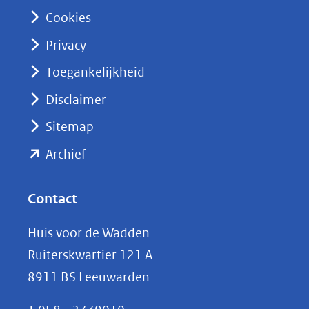
n
Cookies
(opent
Privacy
in
nieuw
Toegankelijkheid
venster)
Disclaimer
(verwijst
Sitemap
naar
(opent
een
Archief
andere
in
website)
nieuw
Contact
venster)
Huis voor de Wadden
(verwijst
Ruiterskwartier 121 A
naar
8911 BS Leeuwarden
een
andere