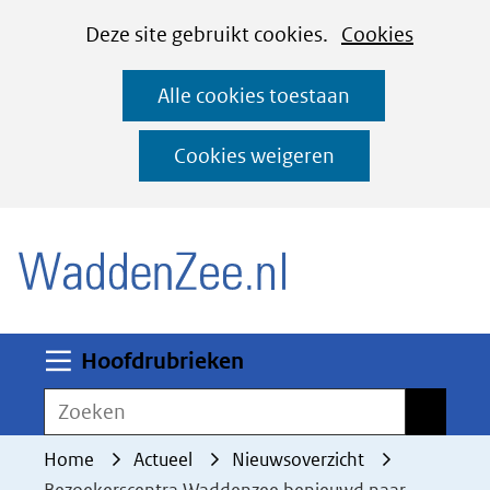
Cookies
Ga
Hier
Deze site gebruikt cookies.
Cookies
instellen
naar
kan
Alle cookies toestaan
de
het
inhoud
gebruik
Cookies weigeren
van
(naar homepage)
cookies
op
deze
website
worden
Uitklappen
Hoofdrubrieken
toegestaan
Zoeken
Zoeken
of
geweigerd.
Home
Actueel
Nieuwsoverzicht