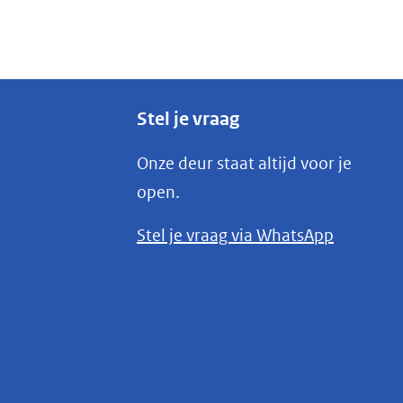
Stel je vraag
Onze deur staat altijd voor je
open.
(opent
Stel je vraag via WhatsApp
in
nieuw
venster)
(verwijst
naar