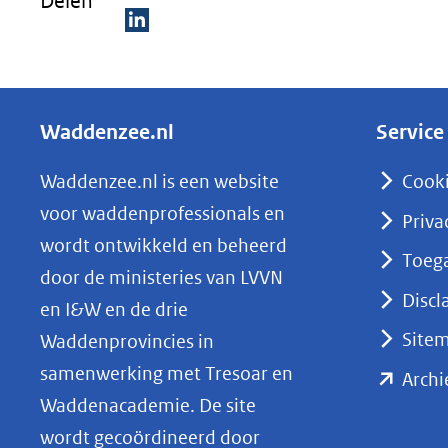
Delen
v
(
D
n
e
l
a
Waddenzee.nl
Service
e
w
n
Waddenzee.nl is een website
Cook
o
voor waddenprofessionals en
Priva
p
wordt ontwikkeld en beheerd
Toega
L
door de ministeries van LVVN
i
Discl
en I&W en de drie
n
Site
Waddenprovincies in
k
samenwerking met Tresoar en
Archi
e
Waddenacademie. De site
d
wordt gecoördineerd door
I