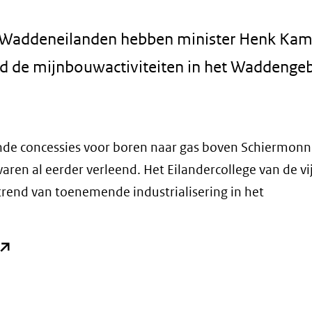
f Waddeneilanden hebben minister Henk Ka
nd de mijnbouwactiviteiten in het Waddenge
nde concessies voor boren naar gas boven Schiermon
ren al eerder verleend. Het Eilandercollege van de vij
end van toenemende industrialisering in het
opent
n
nieuw