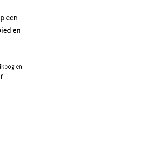
mp een
bied en
nikoog en
f