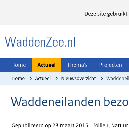
Cookies
Deze site gebruikt
instellen
Hier
(naar homepage)
kan
het
gebruik
van
Actueel
Thema's
Pr
Home
Actueel
Thema's
Projecten
Uitklappen
Uitklappen
Ui
cookies
Home
Actueel
Nieuwsoverzicht
Waddeneil
op
deze
Waddeneilanden bezo
website
worden
toegestaan
Gepubliceerd op 23 maart 2015
Milieu, Natuur
of