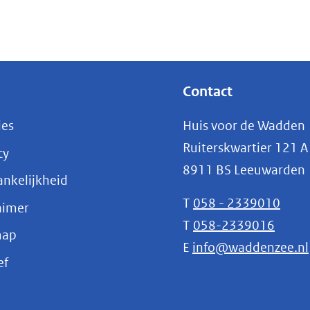
enster)
verwijst
aar
een
ndere
Contact
ebsite)
ies
Huis voor de Wadden
Ruiterskwartier 121 A
cy
8911 BS Leeuwarden
nkelijkheid
T
058 - 2339010
aimer
T
058-2339016
map
E
info@waddenzee.nl
(opent
ef
in
nieuw