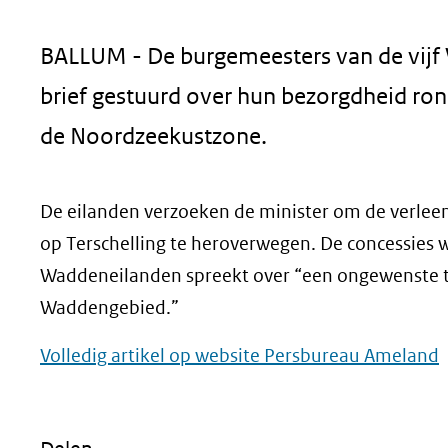
geweigerd.
BALLUM - De burgemeesters van de vij
brief gestuurd over hun bezorgdheid ro
de Noordzeekustzone.
De eilanden verzoeken de minister om de verlee
op Terschelling te heroverwegen. De concessies wa
Waddeneilanden spreekt over “een ongewenste tr
Waddengebied.”
(
Volledig artikel op website Persbureau Ameland
i