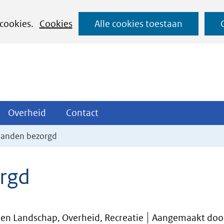
Ga
 cookies.
Cookies
Alle cookies toestaan
naar
de
inhoud
ojecten
Overheid
Contact
Overheid
Contact
tklappen
Uitklappen
Uitklappen
anden bezorgd
rgd
 en Landschap, Overheid, Recreatie
Aangemaakt doo