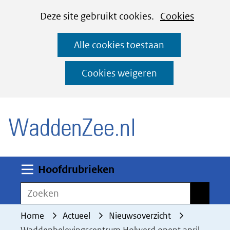
Cookies
Ga
Hier
Deze site gebruikt cookies.
Cookies
instellen
naar
kan
Alle cookies toestaan
de
het
inhoud
gebruik
Cookies weigeren
van
(naar homepage)
cookies
op
deze
website
worden
Uitklappen
Hoofdrubrieken
toegestaan
Zoeken
Zoeken
of
geweigerd.
Home
Actueel
Nieuwsoverzicht