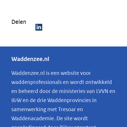
nieuw
venster)
Delen
(verwijst
naar
D
een
e
andere
l
Waddenzee.nl
website)
e
n
Waddenzee.nl is een website voor
o
waddenprofessionals en wordt ontwikkeld
p
en beheerd door de ministeries van LVVN en
L
I&W en de drie Waddenprovincies in
i
samenwerking met Tresoar en
n
Waddenacademie. De site wordt
k