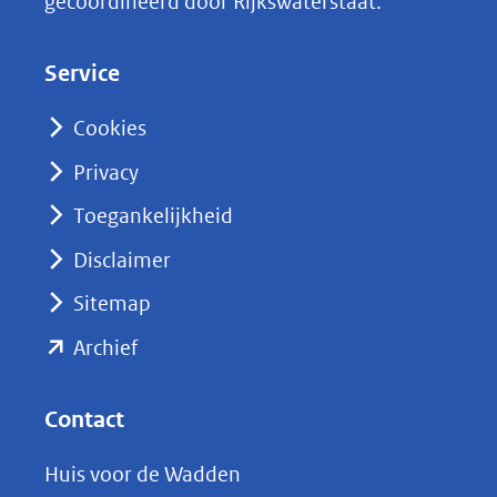
gecoördineerd door Rijkswaterstaat.
e
d
Service
I
n
Cookies
(opent
Privacy
in
nieuw
Toegankelijkheid
venster)
Disclaimer
(verwijst
Sitemap
naar
(opent
een
Archief
andere
in
website)
nieuw
Contact
venster)
Huis voor de Wadden
(verwijst