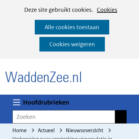
Cookies
Ga
Hier
Deze site gebruikt cookies.
Cookies
instellen
naar
kan
Alle cookies toestaan
de
het
inhoud
gebruik
Cookies weigeren
van
(naar homepage)
cookies
op
deze
website
worden
Uitklappen
Hoofdrubrieken
toegestaan
Zoeken
Zoeken
of
geweigerd.
Home
Actueel
Nieuwsoverzicht