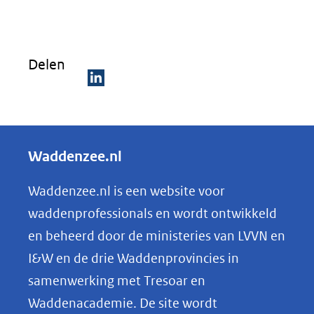
Delen
D
e
l
Waddenzee.nl
e
n
Waddenzee.nl is een website voor
o
waddenprofessionals en wordt ontwikkeld
p
en beheerd door de ministeries van LVVN en
L
I&W en de drie Waddenprovincies in
i
samenwerking met Tresoar en
n
Waddenacademie. De site wordt
k