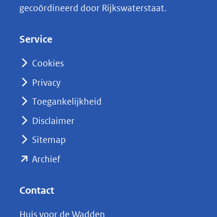
gecoördineerd door Rijkswaterstaat.
e
d
Service
I
n
Cookies
(opent
Privacy
in
nieuw
Toegankelijkheid
venster)
Disclaimer
(verwijst
Sitemap
naar
(opent
een
Archief
andere
in
website)
nieuw
Contact
venster)
Huis voor de Wadden