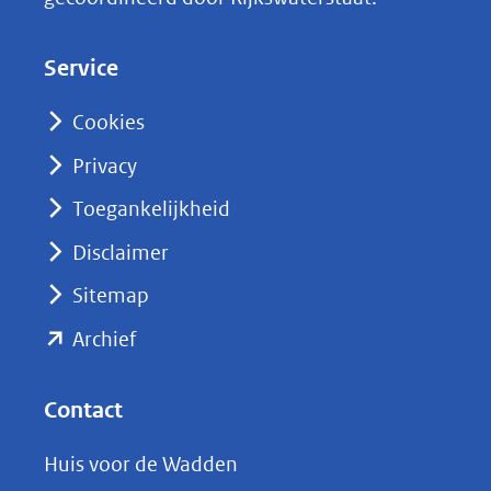
e
d
Service
I
n
Cookies
(opent
Privacy
in
nieuw
Toegankelijkheid
venster)
Disclaimer
(verwijst
Sitemap
naar
(opent
een
Archief
andere
in
website)
nieuw
Contact
venster)
Huis voor de Wadden
(verwijst