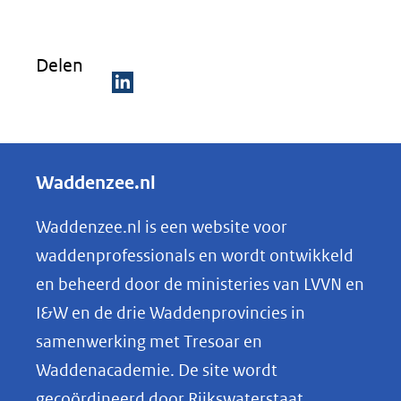
(verwijst
venste
naar
(verwi
een
Delen
naar
andere
een
D
website)
ander
e
websi
l
Waddenzee.nl
e
n
Waddenzee.nl is een website voor
o
waddenprofessionals en wordt ontwikkeld
p
en beheerd door de ministeries van LVVN en
L
I&W en de drie Waddenprovincies in
i
samenwerking met Tresoar en
n
Waddenacademie. De site wordt
k
gecoördineerd door Rijkswaterstaat.