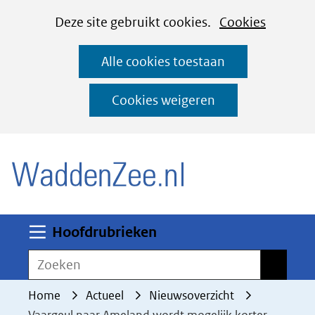
Cookies
Ga
Hier
Deze site gebruikt cookies.
Cookies
instellen
naar
kan
Alle cookies toestaan
de
het
inhoud
gebruik
Cookies weigeren
van
(naar homepage)
cookies
op
deze
website
worden
Uitklappen
Hoofdrubrieken
toegestaan
Zoeken
Zoeken
of
geweigerd.
Home
Actueel
Nieuwsoverzicht