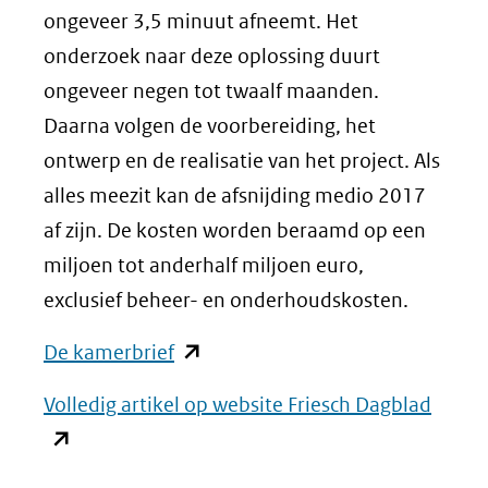
ongeveer 3,5 minuut afneemt. Het
onderzoek naar deze oplossing duurt
ongeveer negen tot twaalf maanden.
Daarna volgen de voorbereiding, het
ontwerp en de realisatie van het project. Als
alles meezit kan de afsnijding medio 2017
af zijn. De kosten worden beraamd op een
miljoen tot anderhalf miljoen euro,
exclusief beheer- en onderhoudskosten.
(opent
De kamerbrief
in
(open
Volledig artikel op website Friesch Dagblad
nieuw
in
venster)
nieuw