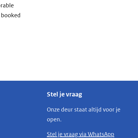
orable
e booked
Stel je vraag
Onze deur staat altijd voor je
open.
(opent
Stel je vraag via WhatsApp