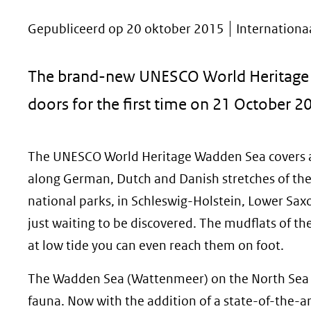
geweigerd.
Gepubliceerd op 20 oktober 2015
Internationa
The brand-new UNESCO World Heritage W
doors for the first time on 21 October 2
The UNESCO World Heritage Wadden Sea covers a
along German, Dutch and Danish stretches of the
national parks, in Schleswig-Holstein, Lower Sa
just waiting to be discovered. The mudflats of th
at low tide you can even reach them on foot.
The Wadden Sea (Wattenmeer) on the North Sea co
fauna. Now with the addition of a state-of-the-a