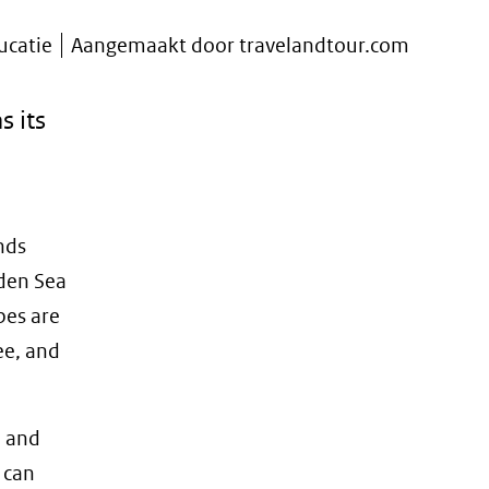
ucatie
Aangemaakt door travelandtour.com
 its
nds
dden Sea
pes are
ee, and
a and
 can