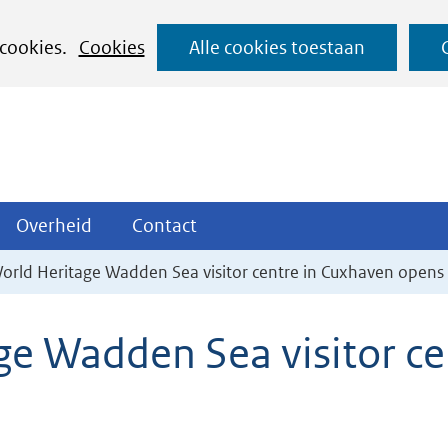
Ga
 cookies.
Cookies
Alle cookies toestaan
naar
de
inhoud
ojecten
Overheid
Contact
Overheid
Contact
tklappen
Uitklappen
Uitklappen
rld Heritage Wadden Sea visitor centre in Cuxhaven opens
e Wadden Sea visitor ce