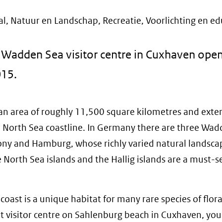
al, Natuur en Landschap, Recreatie, Voorlichting en ed
adden Sea visitor centre in Cuxhaven opens
015.
n area of roughly 11,500 square kilometres and exte
 North Sea coastline. In Germany there are three Wa
xony and Hamburg, whose richly varied natural landsca
e North Sea islands and the Hallig islands are a must-s
ast is a unique habitat for many rare species of flor
rt visitor centre on Sahlenburg beach in Cuxhaven, you