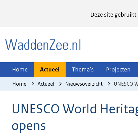
Cookies
Deze site gebruikt
instellen
Hier
(naar homepage)
kan
het
gebruik
van
Actueel
Thema's
Pr
Home
Actueel
Thema's
Projecten
Uitklappen
Uitklappen
Ui
cookies
Home
Actueel
Nieuwsoverzicht
UNESCO Wo
op
deze
UNESCO World Heritag
website
worden
opens
toegestaan
of