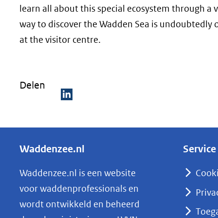
learn all about this special ecosystem through a
way to discover the Wadden Sea is undoubtedly o
at the visitor centre.
Delen
D
e
l
Waddenzee.nl
Service
e
n
Waddenzee.nl is een website
Cook
o
voor waddenprofessionals en
Priva
p
wordt ontwikkeld en beheerd
Toega
L