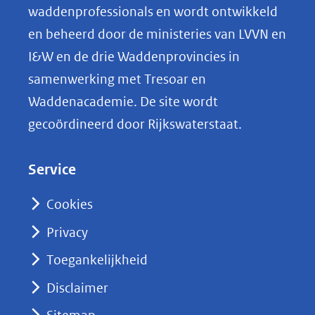
o
waddenprofessionals en wordt ontwikkeld
p
en beheerd door de ministeries van LVVN en
L
I&W en de drie Waddenprovincies in
i
samenwerking met Tresoar en
n
Waddenacademie. De site wordt
k
gecoördineerd door Rijkswaterstaat.
e
d
Service
I
n
Cookies
(opent
Privacy
in
nieuw
Toegankelijkheid
venster)
Disclaimer
(verwijst