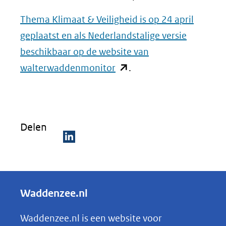
Thema Klimaat & Veiligheid is op 24 april
geplaatst en als Nederlandstalige versie
beschikbaar op de website van
(opent
walterwaddenmonitor
.
in
nieuw
venster)
Delen
(verwijst
naar
D
een
e
andere
l
Waddenzee.nl
website)
e
n
Waddenzee.nl is een website voor