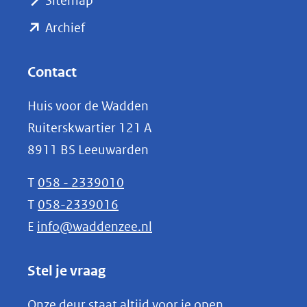
Sitemap
naar
(opent
een
Archief
andere
in
website)
nieuw
Contact
venster)
Huis voor de Wadden
(verwijst
Ruiterskwartier 121 A
naar
8911 BS Leeuwarden
een
andere
T
058 - 2339010
website)
T
058-2339016
E
info@waddenzee.nl
Stel je vraag
Onze deur staat altijd voor je open.