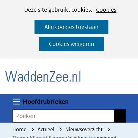
Cookies
Ga
Hier
Deze site gebruikt cookies.
Cookies
instellen
naar
kan
Alle cookies toestaan
de
het
inhoud
gebruik
Cookies weigeren
van
(naar homepage)
cookies
op
deze
website
worden
Uitklappen
Hoofdrubrieken
toegestaan
Zoeken
Zoeken
of
geweigerd.
Home
Actueel
Nieuwsoverzicht