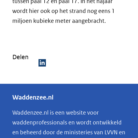
tussen paal 12 en paal 17. In het najaar
wordt hier ook op het strand nog eens 1
miljoen kubieke meter aangebracht.
Delen
D
e
l
Waddenzee.nl
e
n
Waddenzee.nl is een website voor
o
waddenprofessionals en wordt ontwikkeld
p
en beheerd door de ministeries van LVVN en