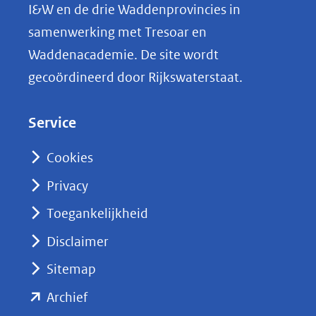
L
I&W en de drie Waddenprovincies in
i
samenwerking met Tresoar en
n
Waddenacademie. De site wordt
k
gecoördineerd door Rijkswaterstaat.
e
d
Service
I
n
Cookies
(opent
Privacy
in
nieuw
Toegankelijkheid
venster)
Disclaimer
(verwijst
Sitemap
naar
(opent
een
Archief