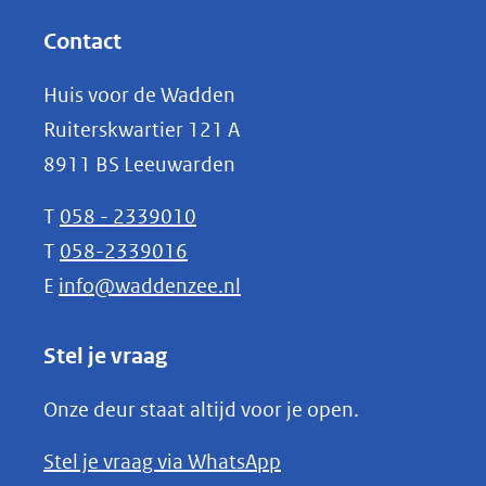
andere
in
website)
nieuw
Contact
venster)
Huis voor de Wadden
(verwijst
Ruiterskwartier 121 A
naar
8911 BS Leeuwarden
een
andere
T
058 - 2339010
website)
T
058-2339016
E
info@waddenzee.nl
Stel je vraag
Onze deur staat altijd voor je open.
(opent
Stel je vraag via WhatsApp