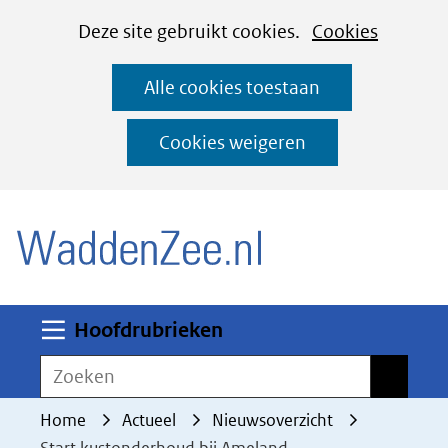
Cookies
Ga
Hier
Deze site gebruikt cookies.
Cookies
instellen
naar
kan
Alle cookies toestaan
de
het
inhoud
gebruik
Cookies weigeren
van
(naar homepage)
cookies
op
deze
website
worden
Uitklappen
Hoofdrubrieken
toegestaan
Zoeken
Zoeken
of
geweigerd.
Home
Actueel
Nieuwsoverzicht