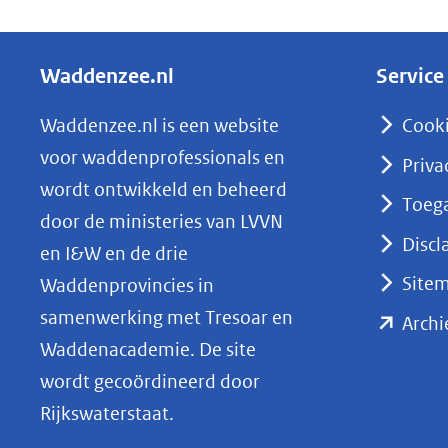
e
l
Waddenzee.nl
Service
e
n
Waddenzee.nl is een website
Cook
o
voor waddenprofessionals en
Priva
p
wordt ontwikkeld en beheerd
Toega
L
door de ministeries van LVVN
i
Discl
en I&W en de drie
n
Site
Waddenprovincies in
k
samenwerking met Tresoar en
Archi
e
Waddenacademie. De site
d
wordt gecoördineerd door
I
Rijkswaterstaat.
n