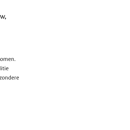
uw,
enomen.
itie
jzondere