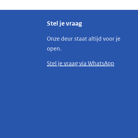
Stel je vraag
Onze deur staat altijd voor je
open.
(opent
Stel je vraag via WhatsApp
in
nieuw
venster)
(verwijst
naar
een
andere