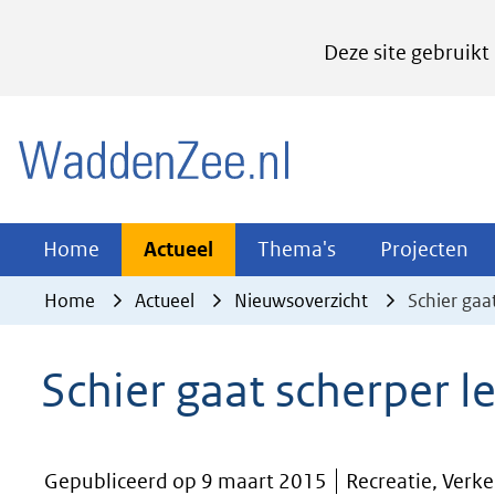
Cookies
Deze site gebruikt
instellen
Hier
(naar homepage)
kan
het
gebruik
van
Actueel
Thema's
Pr
Home
Actueel
Thema's
Projecten
Uitklappen
Uitklappen
Ui
cookies
Home
Actueel
Nieuwsoverzicht
Schier gaa
op
deze
Schier gaat scherper l
website
worden
toegestaan
Gepubliceerd op 9 maart 2015
Recreatie, Verk
of