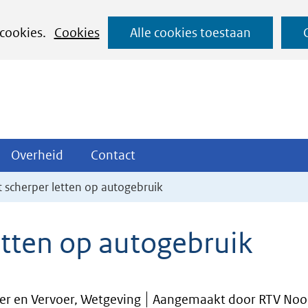
Ga
 cookies.
Cookies
Alle cookies toestaan
naar
de
inhoud
ojecten
Overheid
Contact
Overheid
Contact
tklappen
Uitklappen
Uitklappen
t scherper letten op autogebruik
etten op autogebruik
eer en Vervoer, Wetgeving
Aangemaakt door RTV Noo