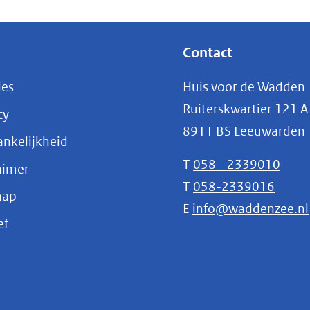
Contact
ies
Huis voor de Wadden
Ruiterskwartier 121 A
cy
8911 BS Leeuwarden
nkelijkheid
T
058 - 2339010
aimer
T
058-2339016
map
E
info@waddenzee.nl
(opent
ef
in
nieuw
venster)