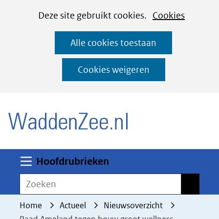
Cookies
Ga
Hier
Deze site gebruikt cookies.
Cookies
instellen
naar
kan
Alle cookies toestaan
de
het
inhoud
gebruik
Cookies weigeren
van
(naar homepage)
cookies
op
deze
website
worden
Uitklappen
Hoofdrubrieken
toegestaan
Zoeken
Zoeken
of
geweigerd.
Home
Actueel
Nieuwsoverzicht