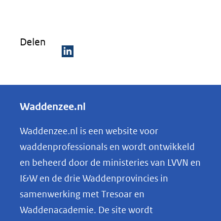
Delen
D
e
l
Waddenzee.nl
e
n
Waddenzee.nl is een website voor
o
waddenprofessionals en wordt ontwikkeld
p
en beheerd door de ministeries van LVVN en
L
I&W en de drie Waddenprovincies in
i
samenwerking met Tresoar en
n
Waddenacademie. De site wordt
k