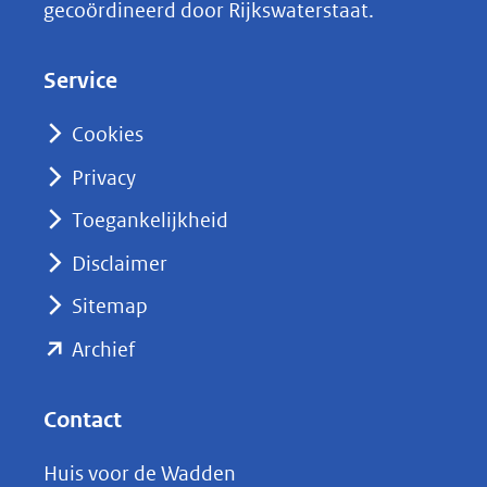
gecoördineerd door Rijkswaterstaat.
e
d
Service
I
n
Cookies
(opent
Privacy
in
nieuw
Toegankelijkheid
venster)
Disclaimer
(verwijst
Sitemap
naar
(opent
een
Archief
andere
in
website)
nieuw
Contact
venster)
Huis voor de Wadden