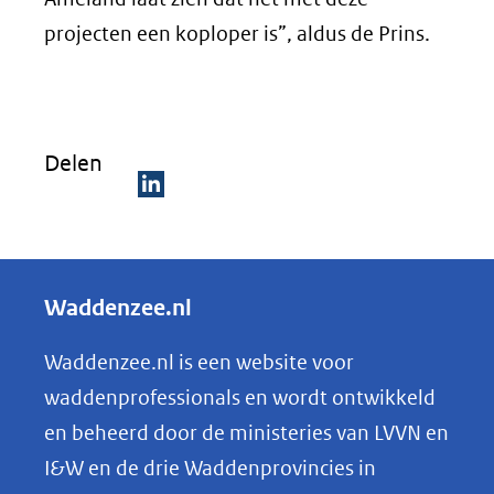
projecten een koploper is”, aldus de Prins.
Delen
D
e
l
Waddenzee.nl
e
n
Waddenzee.nl is een website voor
o
waddenprofessionals en wordt ontwikkeld
p
en beheerd door de ministeries van LVVN en
L
I&W en de drie Waddenprovincies in
i