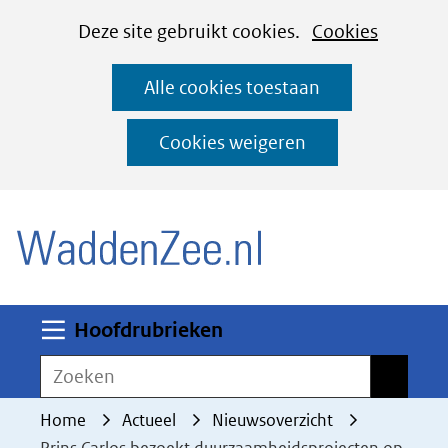
Cookies
Ga
Hier
Deze site gebruikt cookies.
Cookies
instellen
naar
kan
Alle cookies toestaan
de
het
inhoud
gebruik
Cookies weigeren
van
(naar homepage)
cookies
op
deze
website
worden
Uitklappen
Hoofdrubrieken
toegestaan
Zoeken
Zoeken
of
geweigerd.
Home
Actueel
Nieuwsoverzicht