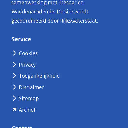
samenwerking met Tresoar en
n
Waddenacademie. De site wordt
k
gecoördineerd door Rijkswaterstaat.
e
d
Service
I
n
Cookies
(opent
Privacy
in
nieuw
Toegankelijkheid
venster)
Disclaimer
(verwijst
Sitemap
naar
(opent
een
Archief
andere
in
website)
nieuw