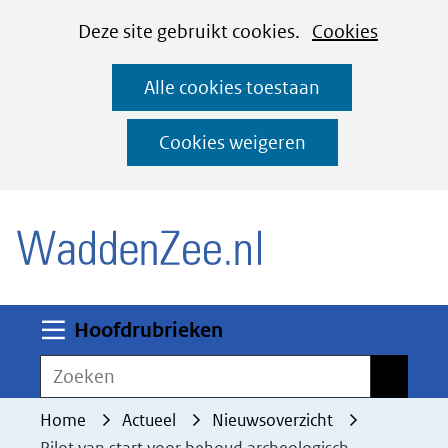
Cookies
Ga
Hier
Deze site gebruikt cookies.
Cookies
instellen
naar
kan
Alle cookies toestaan
de
het
inhoud
gebruik
Cookies weigeren
van
(naar homepage)
cookies
op
deze
website
worden
Uitklappen
Hoofdrubrieken
toegestaan
Zoeken
Zoeken
of
geweigerd.
Home
Actueel
Nieuwsoverzicht