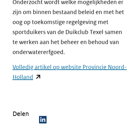
Onderzocht wordt welke mogelijkheden er
zijn om binnen bestaand beleid en met het
oog op toekomstige regelgeving met
sportduikers van de Duikclub Texel samen
te werken aan het beheer en behoud van
onderwatererfgoed.
Volledig artikel op website Provincie Noord-
(opent
Holland
in
nieuw
venster)
Delen
(verwijst
naar
D
een