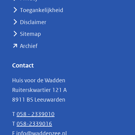
in
nieuw
Toegankelijkheid
venster)
Disclaimer
(verwijst
Sitemap
naar
(opent
een
Archief
andere
in
website)
nieuw
Contact
venster)
Huis voor de Wadden
(verwijst
Ruiterskwartier 121 A
naar
8911 BS Leeuwarden
een
andere
T
058 - 2339010
website)
T
058-2339016
E
info@waddenzee.nl