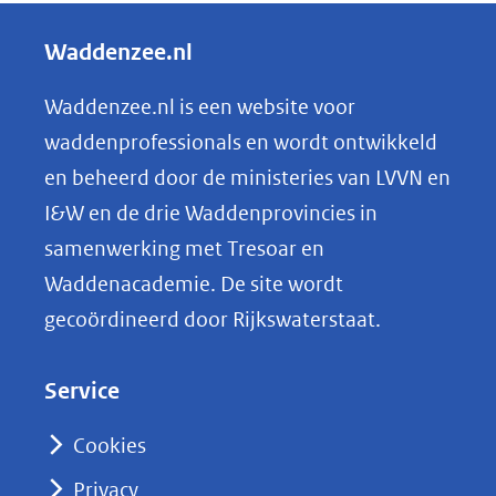
e
andere
l
Waddenzee.nl
website)
e
n
Waddenzee.nl is een website voor
o
waddenprofessionals en wordt ontwikkeld
p
en beheerd door de ministeries van LVVN en
L
I&W en de drie Waddenprovincies in
i
samenwerking met Tresoar en
n
Waddenacademie. De site wordt
k
gecoördineerd door Rijkswaterstaat.
e
d
Service
I
n
Cookies
(opent
Privacy