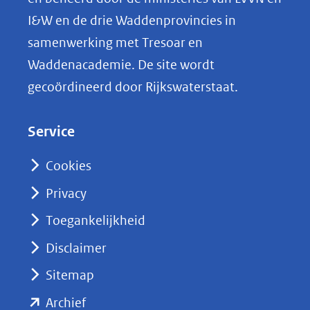
L
I&W en de drie Waddenprovincies in
i
samenwerking met Tresoar en
n
Waddenacademie. De site wordt
k
gecoördineerd door Rijkswaterstaat.
e
d
Service
I
n
Cookies
(opent
Privacy
in
nieuw
Toegankelijkheid
venster)
Disclaimer
(verwijst
Sitemap
naar
(opent
een
Archief