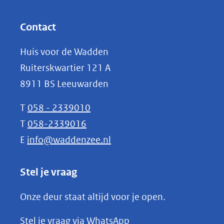
andere
in
website)
nieuw
Contact
venster)
Huis voor de Wadden
(verwijst
Ruiterskwartier 121 A
naar
8911 BS Leeuwarden
een
andere
T
058 - 2339010
website)
T
058-2339016
E
info@waddenzee.nl
Stel je vraag
Onze deur staat altijd voor je open.
(opent
Stel je vraag via WhatsApp