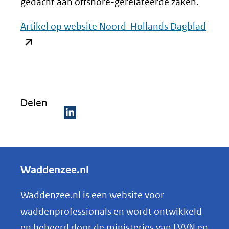
gedacht aan offshore-gerelateerde zaken.
(ope
Artikel op website Noord-Hollands Dagblad
in
nieu
venst
(verw
Delen
naar
een
D
ande
e
websi
l
Waddenzee.nl
e
n
Waddenzee.nl is een website voor
o
waddenprofessionals en wordt ontwikkeld
p
en beheerd door de ministeries van LVVN en