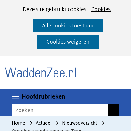
Cookies
Ga
Hier
Deze site gebruikt cookies.
Cookies
instellen
naar
kan
Alle cookies toestaan
de
het
inhoud
gebruik
Cookies weigeren
van
(naar homepage)
cookies
op
deze
website
worden
Uitklappen
Hoofdrubrieken
toegestaan
Zoeken
Zoeken
of
geweigerd.
Home
Actueel
Nieuwsoverzicht