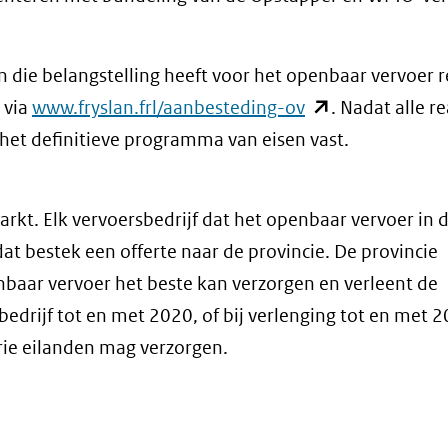
 die belangstelling heeft voor het openbaar vervoer 
(opent
 via
www.fryslan.frl/aanbesteding-ov
. Nadat alle re
in
 het definitieve programma van eisen vast.
nieuw
venster)
arkt. Elk vervoersbedrijf dat het openbaar vervoer in 
(verwijst
dat bestek een offerte naar de provincie. De provincie
naar
baar vervoer het beste kan verzorgen en verleent de
een
bedrijf tot en met 2020, of bij verlenging tot en met 2
andere
rie eilanden mag verzorgen.
website)