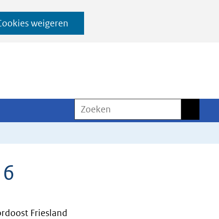
Cookies weigeren
Zoeken
Zoeken
16
doost Friesland