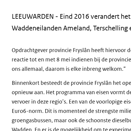
geweigerd.
LEEUWARDEN - Eind 2016 verandert het 
Waddeneilanden Ameland, Terschelling e
Opdrachtgever provincie Fryslân heeft hiervoor de
reactie tot en met 8 mei indienen bij de provin
ons allemaal, daarom is elke inbreng welkom.”
Binnenkort besteedt de provincie Fryslân het ope
opnieuw aan. Het programma van eisen vormt de 
vervoer in deze regio’s. Een van de voorlopige e
Euro6-norm. Dit is momenteel de strengste mili
groengasbussen, maar ook de schoonste dieselbu
Wadden. En er is de mogelijkheid om te experi