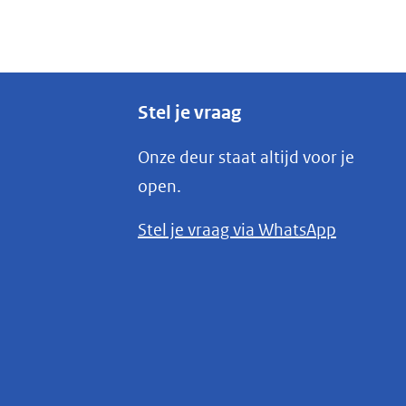
Stel je vraag
Onze deur staat altijd voor je
open.
(opent
Stel je vraag via WhatsApp
in
nieuw
venster)
(verwijst
naar
een