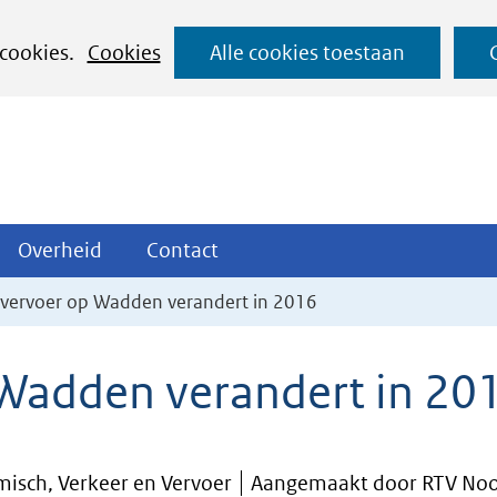
Ga
 cookies.
Cookies
Alle cookies toestaan
naar
de
inhoud
ojecten
Overheid
Contact
Overheid
Contact
tklappen
Uitklappen
Uitklappen
vervoer op Wadden verandert in 2016
Wadden verandert in 20
isch, Verkeer en Vervoer
Aangemaakt door RTV Noor