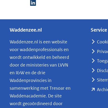
D
e
l
Waddenzee.nl
Service
e
n
Waddenzee.nl is een website
Cook
o
voor waddenprofessionals en
Priva
p
wordt ontwikkeld en beheerd
Toega
L
door de ministeries van LVVN
i
Discl
en I&W en de drie
n
Site
Waddenprovincies in
k
samenwerking met Tresoar en
Archi
e
Waddenacademie. De site
d
wordt gecoördineerd door
I