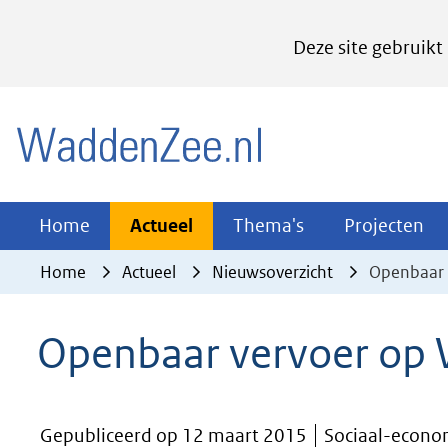
Cookies
Deze site gebruikt
instellen
Hier
(naar homepage)
kan
het
gebruik
van
Actueel
Thema's
Pr
Home
Actueel
Thema's
Projecten
Uitklappen
Uitklappen
Ui
cookies
Home
Actueel
Nieuwsoverzicht
Openbaar 
op
deze
Openbaar vervoer op 
website
worden
toegestaan
Gepubliceerd op 12 maart 2015
Sociaal-econom
of