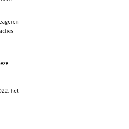
reageren
acties
deze
022, het