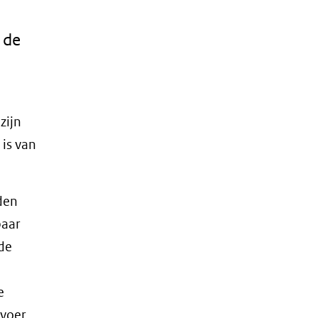
 de
zijn
is van
den
baar
 de
e
voer.