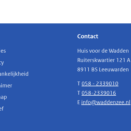
Contact
ies
Huis voor de Wadden
Ruiterskwartier 121 A
cy
8911 BS Leeuwarden
nkelijkheid
T
058 - 2339010
aimer
T
058-2339016
map
E
info@waddenzee.nl
(opent
ef
in
nieuw