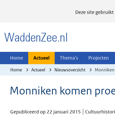
Cookies
Deze site gebruikt
instellen
Hier
(naar homepage)
kan
het
gebruik
van
Actueel
Thema's
Pr
Home
Actueel
Thema's
Projecten
Uitklappen
Uitklappen
Ui
cookies
Home
Actueel
Nieuwsoverzicht
Monniken
op
deze
Monniken komen proe
website
worden
toegestaan
Gepubliceerd op 22 januari 2015
Cultuurhistori
of