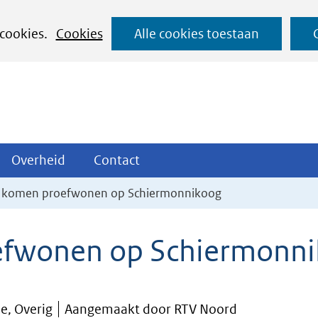
Ga
 cookies.
Cookies
Alle cookies toestaan
naar
de
inhoud
ojecten
Overheid
Contact
Overheid
Contact
tklappen
Uitklappen
Uitklappen
 komen proefwonen op Schiermonnikoog
fwonen op Schiermonn
e, Overig
Aangemaakt door RTV Noord