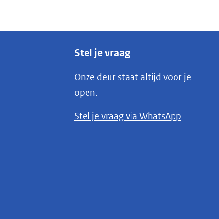
Stel je vraag
Onze deur staat altijd voor je
open.
(opent
Stel je vraag via WhatsApp
in
nieuw
venster)
(verwijst
naar
een