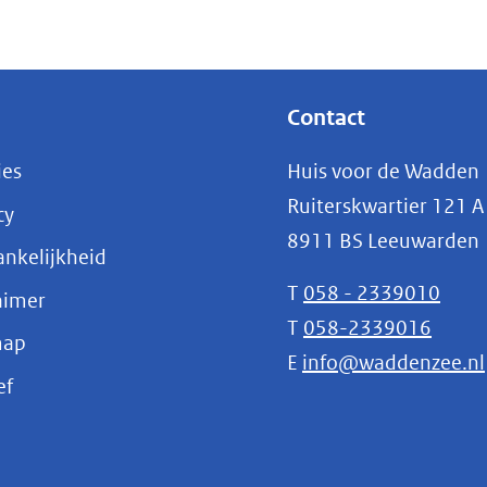
Contact
ies
Huis voor de Wadden
Ruiterskwartier 121 A
cy
8911 BS Leeuwarden
nkelijkheid
T
058 - 2339010
aimer
T
058-2339016
map
E
info@waddenzee.nl
(opent
ef
in
nieuw