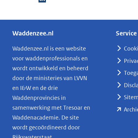
(verwijst
D
naar
e
een
l
andere
Waddenzee.nl
Service
e
website)
n
Waddenzee.nl is een website
Cook
o
voor waddenprofessionals en
Priva
p
wordt ontwikkeld en beheerd
Toega
L
door de ministeries van LVVN
i
Discl
en I&W en de drie
n
Site
Waddenprovincies in
k
samenwerking met Tresoar en
Archi
e
Waddenacademie. De site
d
wordt gecoördineerd door
I
Rijkswaterstaat.