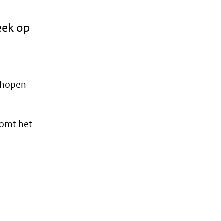
eek op
e hopen
komt het