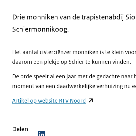
geweigerd.
Drie monniken van de trapistenabdij Sio
Schiermonnikoog.
Het aantal cisterciënzer monniken is te klein v
daarom een plekje op Schier te kunnen vinden.
De orde speelt al een jaar met de gedachte naar 
moment van een daadwerkelijke verhuizing nu ech
(opent
Artikel op website RTV Noord
in
nieuw
Delen
venster)