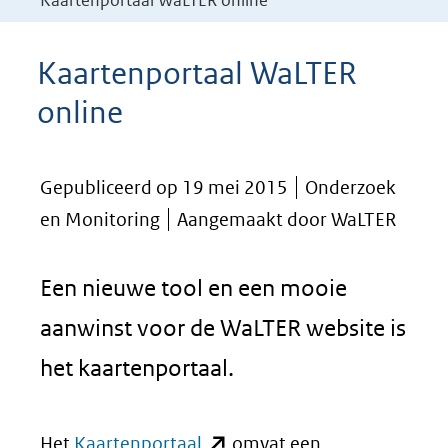
Kaartenportaal WaLTER online
Kaartenportaal WaLTER
online
Gepubliceerd op 19 mei 2015
Onderzoek
en Monitoring
Aangemaakt door WaLTER
Een nieuwe tool en een mooie
aanwinst voor de WaLTER website is
het kaartenportaal.
(opent
Het
Kaartenportaal
omvat een