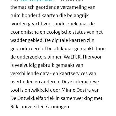
in
thematisch geordende verzameling van
nieuw
ruim honderd kaarten die belangrijk
venster)
worden geacht voor onderzoek naar de
(verwijst
economische en ecologische status van het
naar
waddengebied. De digitale kaarten zijn
een
geproduceerd of beschikbaar gemaakt door
andere
de onderzoekers binnen WaLTER. Hiervoor
website)
is veelvuldig gebruik gemaakt van
verschillende data- en kaartservices van
overheden en anderen. Deze interactieve
tool is ontwikkeld door Minne Oostra van
De Ontwikkelfabriek in samenwerking met
Rijksuniversiteit Groningen.