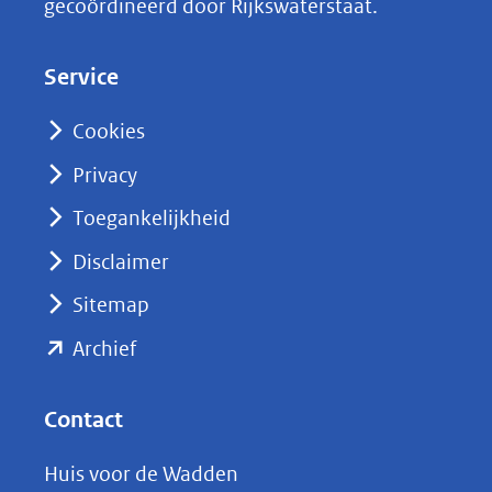
gecoördineerd door Rijkswaterstaat.
e
d
Service
I
n
Cookies
(opent
Privacy
in
nieuw
Toegankelijkheid
venster)
Disclaimer
(verwijst
Sitemap
naar
(opent
een
Archief
andere
in
website)
nieuw
Contact
venster)
Huis voor de Wadden
(verwijst