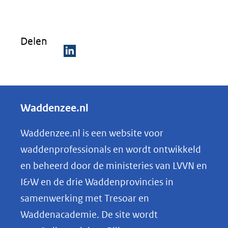
Delen
D
e
l
Waddenzee.nl
e
n
Waddenzee.nl is een website voor
o
waddenprofessionals en wordt ontwikkeld
p
en beheerd door de ministeries van LVVN en
L
I&W en de drie Waddenprovincies in
i
samenwerking met Tresoar en
n
Waddenacademie. De site wordt
k