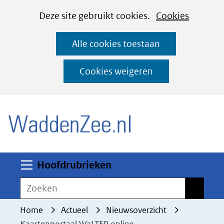
Cookies
Ga
Hier
Deze site gebruikt cookies.
Cookies
instellen
naar
kan
Alle cookies toestaan
de
het
inhoud
gebruik
Cookies weigeren
van
(naar homepage)
cookies
op
deze
website
worden
Uitklappen
Hoofdrubrieken
toegestaan
Zoeken
Zoeken
of
geweigerd.
Home
Actueel
Nieuwsoverzicht