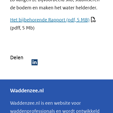
de bodem en maken het water helderder.
Het bijbehorende Rapport
(pdf, 5 MB)
(pdff, 5 Mb)
Delen
D
e
l
Waddenzee.nl
e
n
Waddenzee.nl is een website voor
o
waddenprofessionals en wordt ontwikkeld