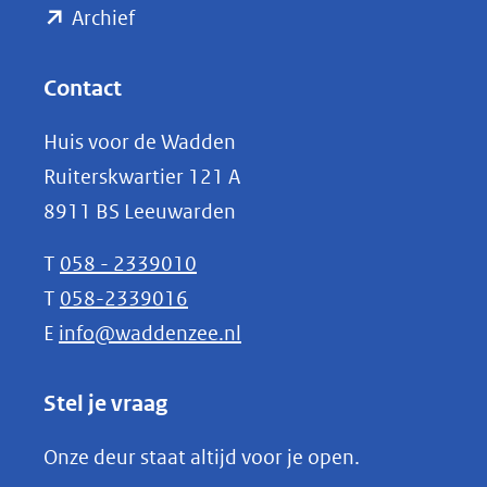
(opent
een
Archief
andere
in
website)
nieuw
Contact
venster)
Huis voor de Wadden
(verwijst
Ruiterskwartier 121 A
naar
8911 BS Leeuwarden
een
andere
T
058 - 2339010
website)
T
058-2339016
E
info@waddenzee.nl
Stel je vraag
Onze deur staat altijd voor je open.