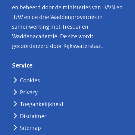
p
en beheerd door de ministeries van LVVN en
L
I&W en de drie Waddenprovincies in
i
samenwerking met Tresoar en
n
Waddenacademie. De site wordt
k
gecoördineerd door Rijkswaterstaat.
e
d
Service
I
n
Cookies
(opent
Privacy
in
nieuw
Toegankelijkheid
venster)
Disclaimer
(verwijst
Sitemap
naar