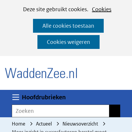
Cookies
Ga
Hier
Deze site gebruikt cookies.
Cookies
instellen
naar
kan
Alle cookies toestaan
de
het
inhoud
gebruik
Cookies weigeren
van
(naar homepage)
cookies
op
deze
website
worden
Uitklappen
Hoofdrubrieken
toegestaan
Zoeken
Zoeken
of
geweigerd.
Home
Actueel
Nieuwsoverzicht