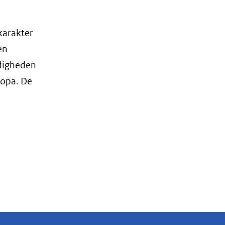
karakter
en
ndigheden
ropa. De