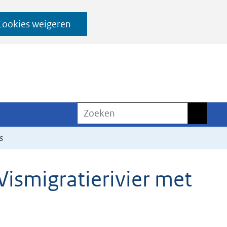
Cookies weigeren
Zoeken
Zoeken
s
Vismigratierivier met