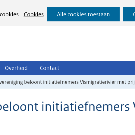
Ga
 cookies.
Cookies
Alle cookies toestaan
naar
de
inhoud
ojecten
Overheid
Contact
Overheid
Contact
tklappen
Uitklappen
Uitklappen
vereniging beloont initiatiefnemers Vismigratierivier met prij
eloont initiatiefnemers 