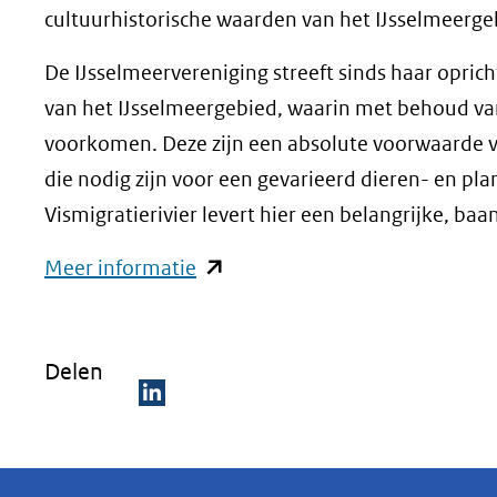
cultuurhistorische waarden van het IJsselmeerge
De IJsselmeervereniging streeft sinds haar opric
van het IJsselmeergebied, waarin met behoud va
voorkomen. Deze zijn een absolute voorwaarde v
die nodig zijn voor een gevarieerd dieren- en p
Vismigratierivier levert hier een belangrijke, ba
(opent
Meer informatie
in
nieuw
Delen
venster)
(verwijst
D
naar
e
een