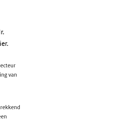
r.
er.
recteur
ing van
rtrekkend
een