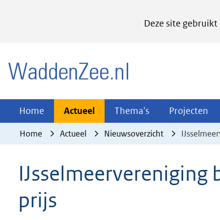
Cookies
Deze site gebruikt
instellen
Hier
(naar homepage)
kan
het
gebruik
van
Actueel
Thema's
Pr
Home
Actueel
Thema's
Projecten
Uitklappen
Uitklappen
Ui
cookies
Home
Actueel
Nieuwsoverzicht
IJsselmeer
op
deze
IJsselmeervereniging b
website
worden
prijs
toegestaan
of