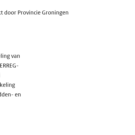
 door Provincie Groningen
ling van
TERREG-
j
keling
dden- en
e