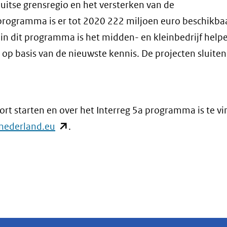
itse grensregio en het versterken van de
programma is er tot 2020 222 miljoen euro beschikbaa
 in dit programma is het midden- en kleinbedrijf help
p basis van de nieuwste kennis. De projecten sluite
ort starten en over het Interreg 5a programma is te v
(opent
nederland.eu
.
in
nieuw
venster)
(verwijst
naar
een