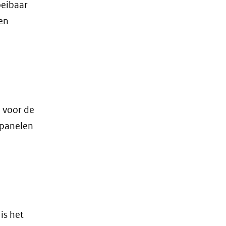
oeibaar
en
 voor de
 panelen
e
is het