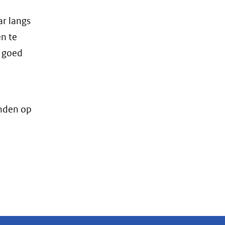
r langs
en te
n goed
inden op