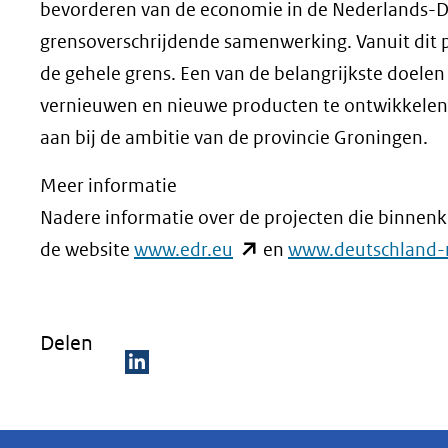
bevorderen van de economie in de Nederlands-Du
grensoverschrijdende samenwerking. Vanuit dit 
de gehele grens. Een van de belangrijkste doelen
vernieuwen en nieuwe producten te ontwikkelen o
aan bij de ambitie van de provincie Groningen.
Meer informatie
Nadere informatie over de projecten die binnenk
(opent
de website
www.edr.eu
en
www.deutschland-
in
nieuw
Delen
venster)
(verwijst
D
naar
e
een