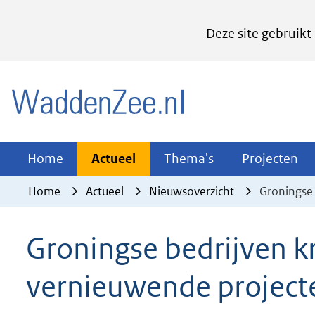
Cookies
Deze site gebruikt
instellen
Hier
(naar homepage)
kan
het
gebruik
van
Actueel
Thema's
Pr
Home
Actueel
Thema's
Projecten
Uitklappen
Uitklappen
Ui
cookies
Home
Actueel
Nieuwsoverzicht
Groningse 
op
deze
Groningse bedrijven kr
website
worden
vernieuwende project
toegestaan
of