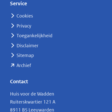
Service
I
n
Cookies
(opent
Privacy
in
nieuw
Toegankelijkheid
venster)
Disclaimer
(verwijst
Sitemap
naar
(opent
een
Archief
andere
in
website)
nieuw
Contact
venster)
Huis voor de Wadden
(verwijst
Ruiterskwartier 121 A
naar
8911 BS Leeuwarden