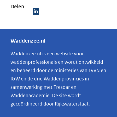
venster)
Delen
(verwijst
naar
D
een
e
andere
l
Waddenzee.nl
website)
e
n
Waddenzee.nl is een website voor
o
waddenprofessionals en wordt ontwikkeld
p
en beheerd door de ministeries van LVVN en
L
I&W en de drie Waddenprovincies in
i
samenwerking met Tresoar en
n
Waddenacademie. De site wordt
k
gecoördineerd door Rijkswaterstaat.
e
d