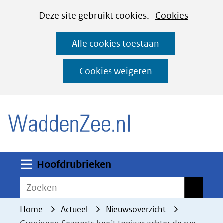
Cookies
Ga
Hier
Deze site gebruikt cookies.
Cookies
instellen
naar
kan
Alle cookies toestaan
de
het
inhoud
gebruik
Cookies weigeren
van
(naar homepage)
cookies
op
deze
website
worden
Uitklappen
Hoofdrubrieken
toegestaan
Zoeken
Zoeken
of
geweigerd.
Home
Actueel
Nieuwsoverzicht