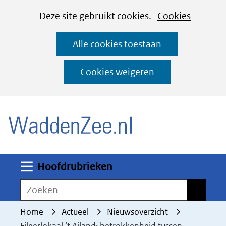
Cookies
Ga
Hier
Deze site gebruikt cookies.
Cookies
instellen
naar
kan
Alle cookies toestaan
de
het
inhoud
gebruik
Cookies weigeren
van
(naar homepage)
cookies
op
deze
website
worden
Uitklappen
Hoofdrubrieken
toegestaan
Zoeken
Zoeken
of
geweigerd.
Home
Actueel
Nieuwsoverzicht