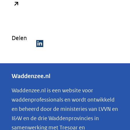
in
nieu
venst
(verw
Delen
naar
een
D
ande
e
websi
l
Waddenzee.nl
e
n
Waddenzee.nl is een website voor
o
waddenprofessionals en wordt ontwikkeld
p
en beheerd door de ministeries van LVVN en
L
I&W en de drie Waddenprovincies in
i
samenwerking met Tresoar en