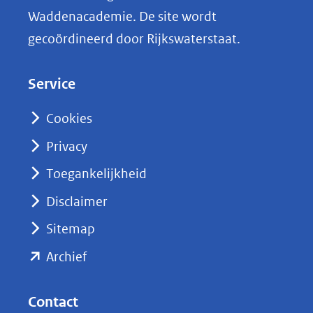
n
Waddenacademie. De site wordt
k
gecoördineerd door Rijkswaterstaat.
e
d
Service
I
n
Cookies
(opent
Privacy
in
nieuw
Toegankelijkheid
venster)
Disclaimer
(verwijst
Sitemap
naar
(opent
een
Archief
andere
in
website)
nieuw
Contact