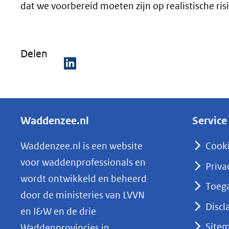
dat we voorbereid moeten zijn op realistische ris
Delen
D
e
l
Waddenzee.nl
Service
e
n
Waddenzee.nl is een website
Cook
o
voor waddenprofessionals en
Priva
p
wordt ontwikkeld en beheerd
Toega
L
door de ministeries van LVVN
i
Discl
en I&W en de drie
n
Site
Waddenprovincies in