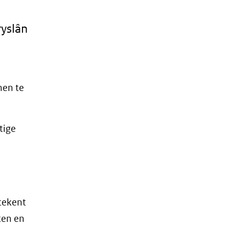
ryslân
hen te
tige
tekent
ten en