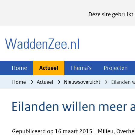
Cookies
Deze site gebruikt
instellen
Hier
(naar homepage)
kan
het
gebruik
van
Actueel
Thema's
Pr
Home
Actueel
Thema's
Projecten
Uitklappen
Uitklappen
Ui
cookies
Home
Actueel
Nieuwsoverzicht
Eilanden 
op
deze
Eilanden willen meer
website
worden
toegestaan
Gepubliceerd op 16 maart 2015
Milieu, Overhei
of