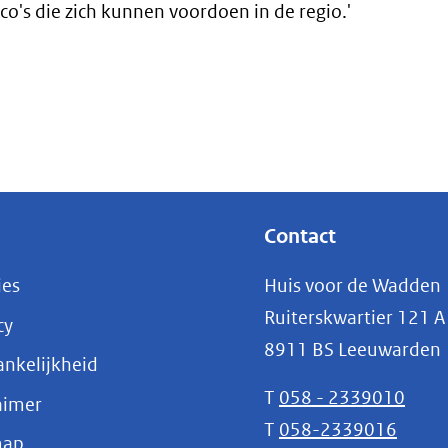
ico's die zich kunnen voordoen in de regio.'
Contact
ies
Huis voor de Wadden
Ruiterskwartier 121 A
cy
8911 BS Leeuwarden
nkelijkheid
T
058 - 2339010
aimer
T
058-2339016
map