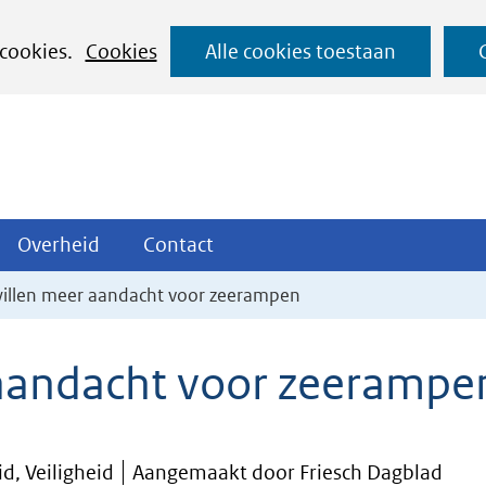
Ga
 cookies.
Cookies
Alle cookies toestaan
naar
de
inhoud
ojecten
Overheid
Contact
Overheid
Contact
tklappen
Uitklappen
Uitklappen
willen meer aandacht voor zeerampen
 aandacht voor zeerampe
d, Veiligheid
Aangemaakt door Friesch Dagblad