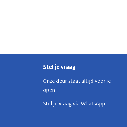
Stel je vraag
Onze deur staat altijd voor je
open.
(opent
Stel je vraag via WhatsApp
in
nieuw