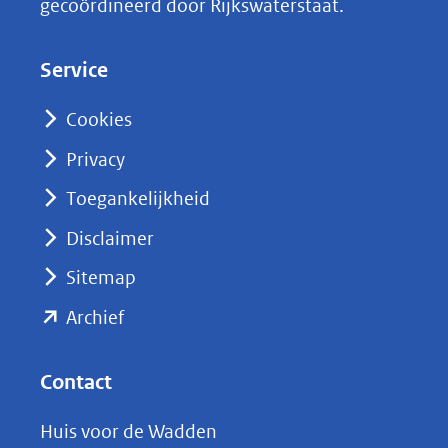
gecoördineerd door Rijkswaterstaat.
e
d
Service
I
n
Cookies
(opent
Privacy
in
nieuw
Toegankelijkheid
venster)
Disclaimer
(verwijst
Sitemap
naar
(opent
een
Archief
andere
in
website)
nieuw
Contact
venster)
Huis voor de Wadden
(verwijst