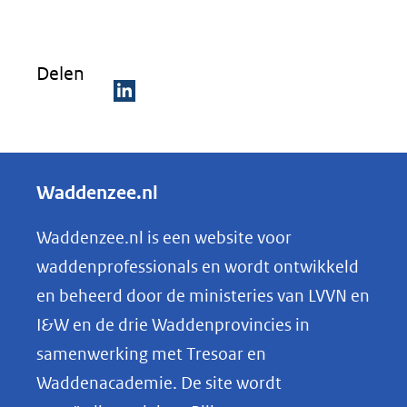
Delen
D
e
l
Waddenzee.nl
e
n
Waddenzee.nl is een website voor
o
waddenprofessionals en wordt ontwikkeld
p
en beheerd door de ministeries van LVVN en
L
I&W en de drie Waddenprovincies in
i
samenwerking met Tresoar en
n
Waddenacademie. De site wordt
k