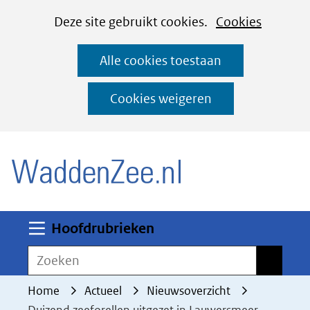
Cookies
Ga
Hier
Deze site gebruikt cookies.
Cookies
instellen
naar
kan
Alle cookies toestaan
de
het
inhoud
gebruik
Cookies weigeren
van
(naar homepage)
cookies
op
deze
website
worden
Uitklappen
Hoofdrubrieken
toegestaan
Zoeken
Zoeken
of
geweigerd.
Home
Actueel
Nieuwsoverzicht