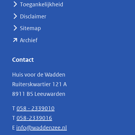
nieuw
Toegankelijkheid
venster)
Disclaimer
(verwijst
Sitemap
naar
(opent
een
Archief
andere
in
website)
nieuw
Contact
venster)
Huis voor de Wadden
(verwijst
Ruiterskwartier 121 A
naar
8911 BS Leeuwarden
een
andere
T
058 - 2339010
website)
T
058-2339016
E
info@waddenzee.nl