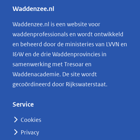
l
Waddenzee.nl
e
n
Waddenzee.nl is een website voor
o
waddenprofessionals en wordt ontwikkeld
p
en beheerd door de ministeries van LVVN en
L
I&W en de drie Waddenprovincies in
i
samenwerking met Tresoar en
n
Waddenacademie. De site wordt
k
gecoördineerd door Rijkswaterstaat.
e
d
Service
I
n
Cookies
(opent
Privacy
in