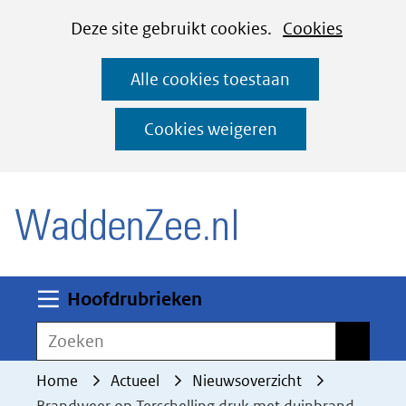
Cookies
Ga
Hier
Deze site gebruikt cookies.
Cookies
instellen
naar
kan
Alle cookies toestaan
de
het
inhoud
gebruik
Cookies weigeren
van
(naar homepage)
cookies
op
deze
website
worden
Uitklappen
Hoofdrubrieken
toegestaan
Zoeken
Zoeken
of
geweigerd.
Home
Actueel
Nieuwsoverzicht