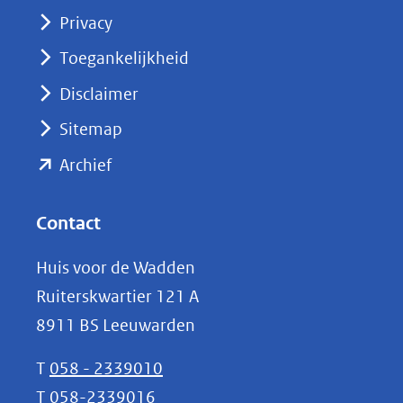
(opent
Privacy
in
nieuw
Toegankelijkheid
venster)
Disclaimer
(verwijst
Sitemap
naar
(opent
een
Archief
andere
in
website)
nieuw
Contact
venster)
Huis voor de Wadden
(verwijst
Ruiterskwartier 121 A
naar
8911 BS Leeuwarden
een
andere
T
058 - 2339010
website)
T
058-2339016