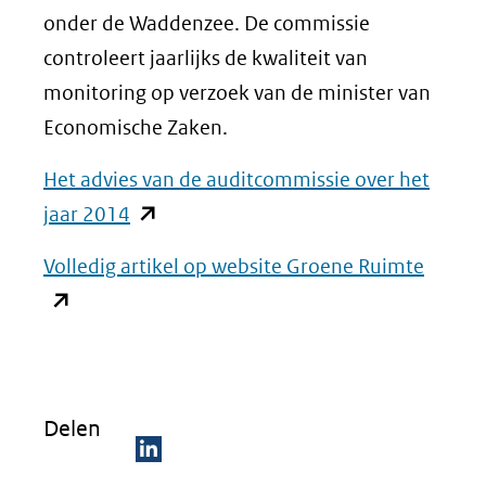
onder de Waddenzee. De commissie
controleert jaarlijks de kwaliteit van
monitoring op verzoek van de minister van
Economische Zaken.
Het advies van de auditcommissie over het
(opent
jaar 2014
in
(opent
Volledig artikel op website Groene Ruimte
nieuw
in
venster)
nieuw
(verwijst
venste
naar
(verwij
een
Delen
naar
andere
een