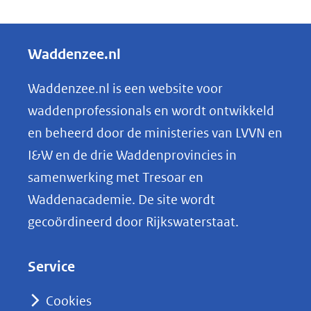
D
website)
ander
e
websit
l
Waddenzee.nl
e
n
Waddenzee.nl is een website voor
o
waddenprofessionals en wordt ontwikkeld
p
en beheerd door de ministeries van LVVN en
L
I&W en de drie Waddenprovincies in
i
samenwerking met Tresoar en
n
Waddenacademie. De site wordt
k
gecoördineerd door Rijkswaterstaat.
e
d
Service
I
n
Cookies