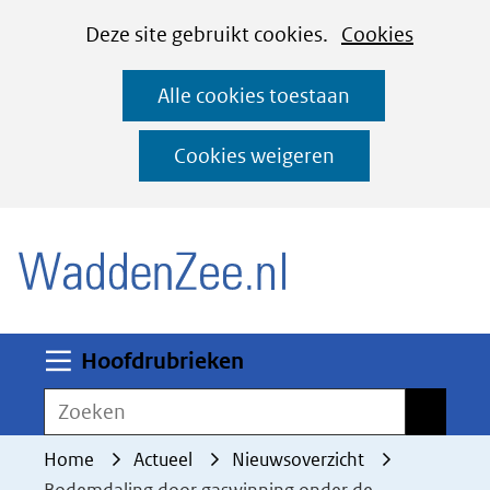
Cookies
Ga
Hier
Deze site gebruikt cookies.
Cookies
instellen
naar
kan
Alle cookies toestaan
de
het
inhoud
gebruik
Cookies weigeren
van
(naar homepage)
cookies
op
deze
website
worden
Uitklappen
Hoofdrubrieken
toegestaan
Zoeken
Zoeken
of
geweigerd.
Home
Actueel
Nieuwsoverzicht