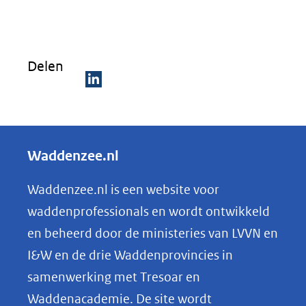
in
nieuw
venster)
Delen
(verwijst
naar
D
een
e
andere
l
Waddenzee.nl
website)
e
n
Waddenzee.nl is een website voor
o
waddenprofessionals en wordt ontwikkeld
p
en beheerd door de ministeries van LVVN en
L
I&W en de drie Waddenprovincies in
i
samenwerking met Tresoar en
n
Waddenacademie. De site wordt