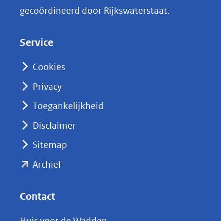
k
gecoördineerd door Rijkswaterstaat.
e
d
Service
I
n
Cookies
(opent
Privacy
in
nieuw
Toegankelijkheid
venster)
Disclaimer
(verwijst
Sitemap
naar
(opent
een
Archief
andere
in
website)
nieuw
Contact
venster)
Huis voor de Wadden