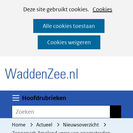
Cookies
Ga
Hier
Deze site gebruikt cookies.
Cookies
instellen
naar
kan
Alle cookies toestaan
de
het
inhoud
gebruik
Cookies weigeren
van
(naar homepage)
cookies
op
deze
website
worden
Uitklappen
Hoofdrubrieken
toegestaan
Zoeken
Zoeken
of
geweigerd.
Home
Actueel
Nieuwsoverzicht