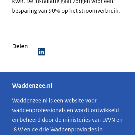
kWh. De installatie gaat zorgen voor een
besparing van 90% op het stroomverbruik.
Delen
D
e
l
Waddenzee.nl
e
n
Waddenzee.nl is een website voor
o
waddenprofessionals en wordt ontwikkeld
p
en beheerd door de ministeries van LVVN en
L
I&W en de drie Waddenprovincies in
i