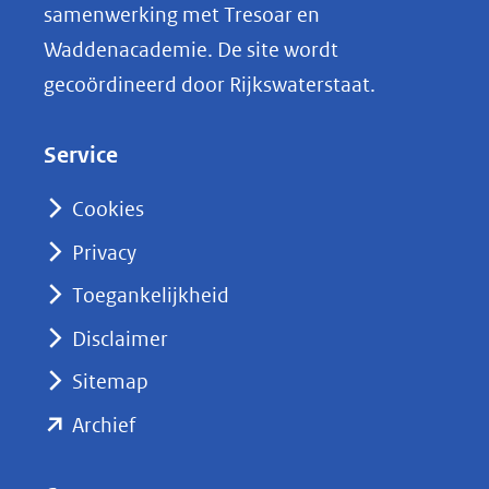
samenwerking met Tresoar en
n
Waddenacademie. De site wordt
k
gecoördineerd door Rijkswaterstaat.
e
d
Service
I
n
Cookies
(opent
Privacy
in
nieuw
Toegankelijkheid
venster)
Disclaimer
(verwijst
Sitemap
naar
(opent
een
Archief
andere
in