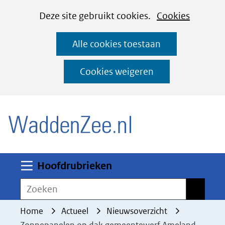
Cookies
Ga
Hier
Deze site gebruikt cookies.
Cookies
instellen
naar
kan
Alle cookies toestaan
de
het
inhoud
gebruik
Cookies weigeren
van
(naar homepage)
cookies
op
deze
website
worden
Uitklappen
Hoofdrubrieken
toegestaan
Zoeken
Zoeken
of
geweigerd.
Home
Actueel
Nieuwsoverzicht