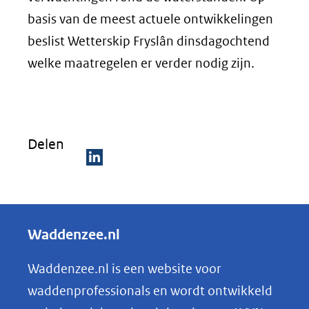
basis van de meest actuele ontwikkelingen
beslist Wetterskip Fryslân dinsdagochtend
welke maatregelen er verder nodig zijn.
Delen
D
e
l
Waddenzee.nl
e
n
Waddenzee.nl is een website voor
o
waddenprofessionals en wordt ontwikkeld
p