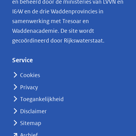
en beheerd door de ministeries van LVVN en
L
I&W en de drie Waddenprovincies in
i
samenwerking met Tresoar en
n
Waddenacademie. De site wordt
k
gecoördineerd door Rijkswaterstaat.
e
d
Service
I
n
Cookies
(opent
Privacy
in
nieuw
Toegankelijkheid
venster)
Disclaimer
(verwijst
Sitemap
naar
(opent
een
Archief