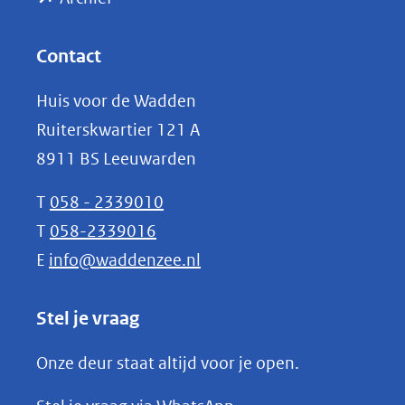
andere
in
website)
nieuw
Contact
venster)
Huis voor de Wadden
(verwijst
Ruiterskwartier 121 A
naar
8911 BS Leeuwarden
een
andere
T
058 - 2339010
website)
T
058-2339016
E
info@waddenzee.nl
Stel je vraag
Onze deur staat altijd voor je open.