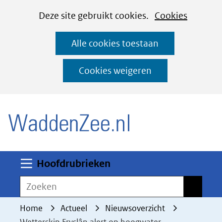
Cookies
Ga
Hier
Deze site gebruikt cookies.
Cookies
instellen
naar
kan
Alle cookies toestaan
de
het
inhoud
gebruik
Cookies weigeren
van
(naar homepage)
cookies
op
deze
website
worden
Uitklappen
Hoofdrubrieken
toegestaan
Zoeken
Zoeken
of
geweigerd.
Home
Actueel
Nieuwsoverzicht