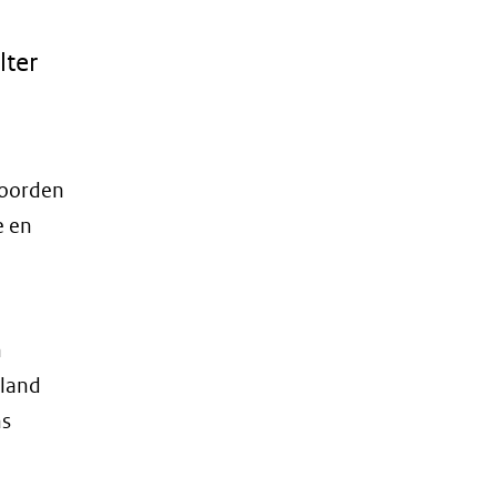
lter
noorden
e en
n
sland
ns