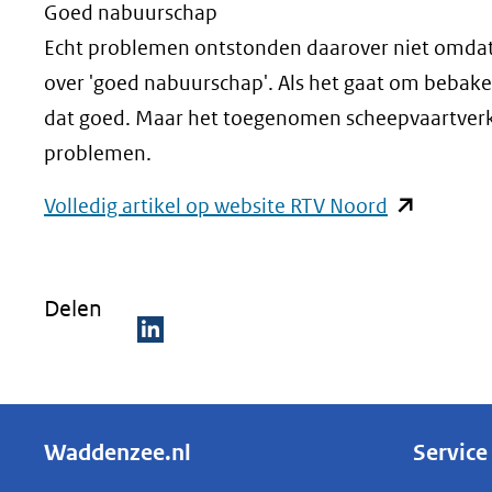
Goed nabuurschap
Echt problemen ontstonden daarover niet omdat
over 'goed nabuurschap'. Als het gaat om bebake
dat goed. Maar het toegenomen scheepvaartverk
problemen.
(opent
Volledig artikel op website RTV Noord
in
nieuw
Delen
venster)
(verwijst
D
naar
e
een
l
andere
Waddenzee.nl
Service
e
website)