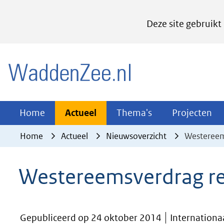
Cookies
Deze site gebruikt
instellen
Hier
(naar homepage)
kan
het
gebruik
van
Actueel
Thema's
Pr
Home
Actueel
Thema's
Projecten
Uitklappen
Uitklappen
Ui
cookies
Home
Actueel
Nieuwsoverzicht
Westereem
op
deze
Westereemsverdrag re
website
worden
toegestaan
Gepubliceerd op 24 oktober 2014
Internationa
of