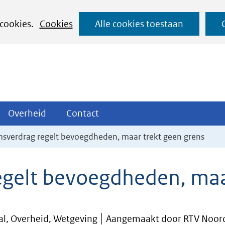
Ga
 cookies.
Cookies
Alle cookies toestaan
naar
de
inhoud
ojecten
Overheid
Contact
Overheid
Contact
tklappen
Uitklappen
Uitklappen
sverdrag regelt bevoegdheden, maar trekt geen grens
gelt bevoegdheden, maar
al, Overheid, Wetgeving
Aangemaakt door RTV Noor