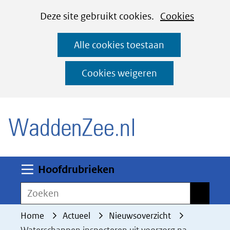
Cookies
Ga
Hier
Deze site gebruikt cookies.
Cookies
instellen
naar
kan
Alle cookies toestaan
de
het
inhoud
gebruik
Cookies weigeren
van
(naar homepage)
cookies
op
deze
website
worden
Uitklappen
Hoofdrubrieken
toegestaan
Zoeken
Zoeken
of
geweigerd.
Home
Actueel
Nieuwsoverzicht