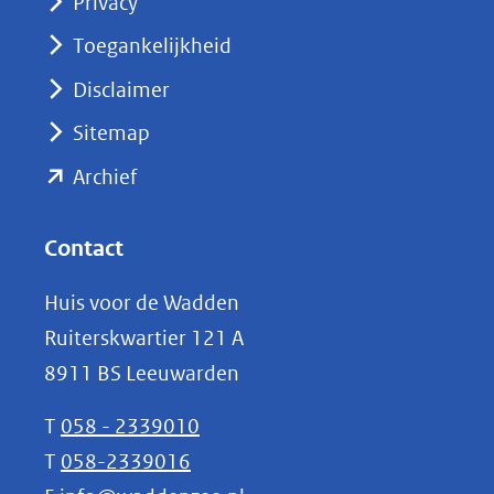
Privacy
in
nieuw
Toegankelijkheid
venster)
Disclaimer
(verwijst
Sitemap
naar
(opent
een
Archief
andere
in
website)
nieuw
Contact
venster)
Huis voor de Wadden
(verwijst
Ruiterskwartier 121 A
naar
8911 BS Leeuwarden
een
andere
T
058 - 2339010
website)
T
058-2339016