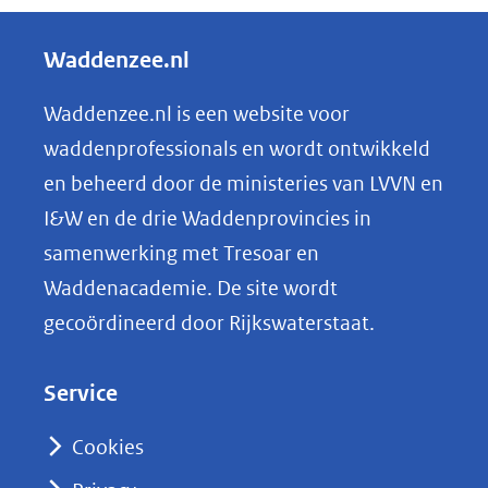
e
l
Waddenzee.nl
e
n
Waddenzee.nl is een website voor
o
waddenprofessionals en wordt ontwikkeld
p
en beheerd door de ministeries van LVVN en
L
I&W en de drie Waddenprovincies in
i
samenwerking met Tresoar en
n
Waddenacademie. De site wordt
k
gecoördineerd door Rijkswaterstaat.
e
d
Service
I
n
Cookies
(opent