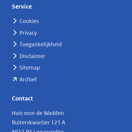
Service
I
n
Cookies
(opent
Privacy
in
nieuw
Toegankelijkheid
venster)
Disclaimer
(verwijst
Sitemap
naar
(opent
een
Archief
andere
in
website)
nieuw
Contact
venster)
Huis voor de Wadden
(verwijst
Ruiterskwartier 121 A
naar
8911 BS Leeuwarden