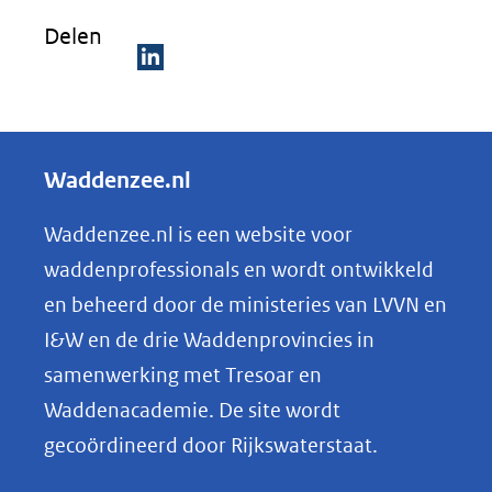
venster)
Delen
(verwijst
naar
D
een
e
andere
l
Waddenzee.nl
website)
e
n
Waddenzee.nl is een website voor
o
waddenprofessionals en wordt ontwikkeld
p
en beheerd door de ministeries van LVVN en
L
I&W en de drie Waddenprovincies in
i
samenwerking met Tresoar en
n
Waddenacademie. De site wordt
k
gecoördineerd door Rijkswaterstaat.
e
d