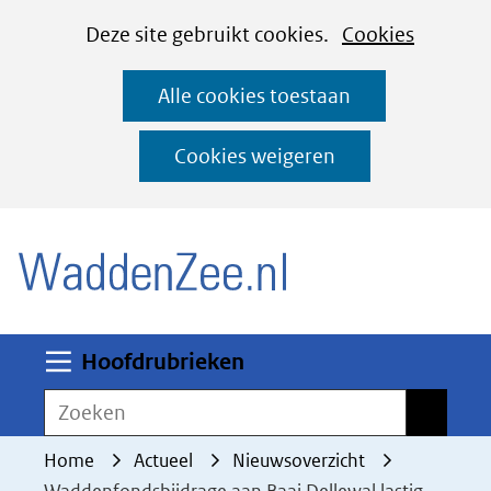
Cookies
Ga
Hier
Deze site gebruikt cookies.
Cookies
instellen
naar
kan
Alle cookies toestaan
de
het
inhoud
gebruik
Cookies weigeren
van
(naar homepage)
cookies
op
deze
website
worden
Uitklappen
Hoofdrubrieken
toegestaan
Zoeken
Zoeken
of
geweigerd.
Home
Actueel
Nieuwsoverzicht