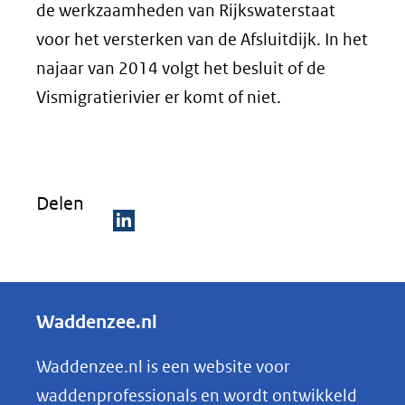
de werkzaamheden van Rijkswaterstaat
voor het versterken van de Afsluitdijk. In het
najaar van 2014 volgt het besluit of de
Vismigratierivier er komt of niet.
Delen
D
e
l
Waddenzee.nl
e
n
Waddenzee.nl is een website voor
o
waddenprofessionals en wordt ontwikkeld