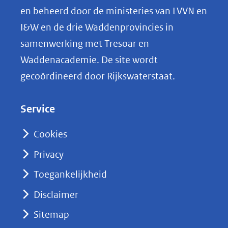
p
en beheerd door de ministeries van LVVN en
L
I&W en de drie Waddenprovincies in
i
samenwerking met Tresoar en
n
Waddenacademie. De site wordt
k
gecoördineerd door Rijkswaterstaat.
e
d
Service
I
n
Cookies
(opent
Privacy
in
nieuw
Toegankelijkheid
venster)
Disclaimer
(verwijst
Sitemap
naar