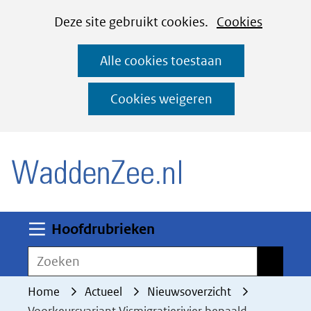
Cookies
Ga
Hier
Deze site gebruikt cookies.
Cookies
instellen
naar
kan
Alle cookies toestaan
de
het
inhoud
gebruik
Cookies weigeren
van
(naar homepage)
cookies
op
deze
website
worden
Uitklappen
Hoofdrubrieken
toegestaan
Zoeken
Zoeken
of
geweigerd.
Home
Actueel
Nieuwsoverzicht