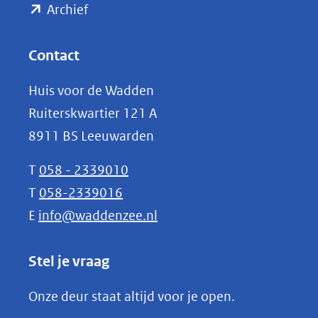
(opent
een
Archief
andere
in
website)
nieuw
Contact
venster)
Huis voor de Wadden
(verwijst
Ruiterskwartier 121 A
naar
8911 BS Leeuwarden
een
andere
T
058 - 2339010
website)
T
058-2339016
E
info@waddenzee.nl
Stel je vraag
Onze deur staat altijd voor je open.