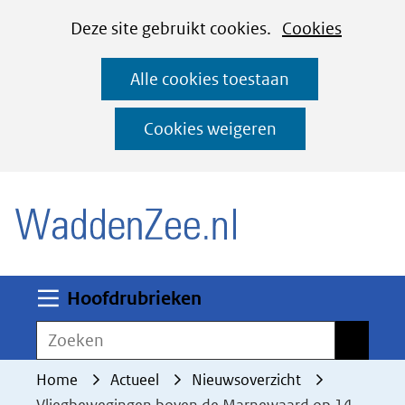
Cookies
Ga
Hier
Deze site gebruikt cookies.
Cookies
instellen
naar
kan
Alle cookies toestaan
de
het
inhoud
gebruik
Cookies weigeren
van
(naar homepage)
cookies
op
deze
website
worden
Uitklappen
Hoofdrubrieken
toegestaan
Zoeken
Zoeken
of
geweigerd.
Home
Actueel
Nieuwsoverzicht