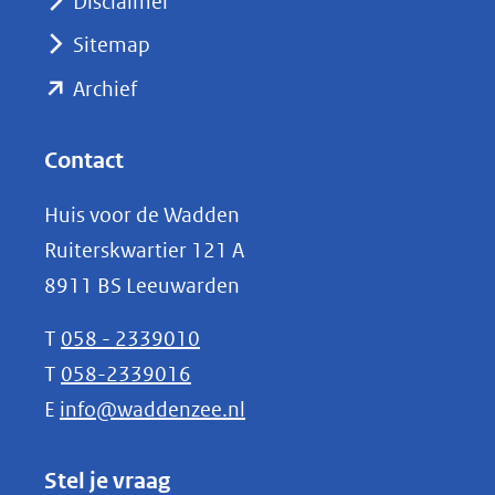
Disclaimer
(verwijst
Sitemap
naar
(opent
een
Archief
andere
in
website)
nieuw
Contact
venster)
Huis voor de Wadden
(verwijst
Ruiterskwartier 121 A
naar
8911 BS Leeuwarden
een
andere
T
058 - 2339010
website)
T
058-2339016
E
info@waddenzee.nl
Stel je vraag