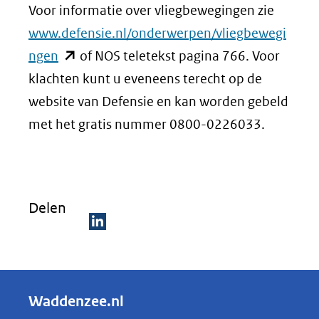
Voor informatie over vliegbewegingen zie
www.defensie.nl/onderwerpen/vliegbewegi
(opent
ngen
of NOS teletekst pagina 766. Voor
in
klachten kunt u eveneens terecht op de
nieuw
website van Defensie en kan worden gebeld
venster)
met het gratis nummer 0800-0226033.
(verwijst
naar
een
Delen
andere
website)
D
e
l
Waddenzee.nl
e