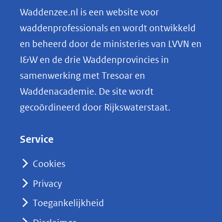
n
Waddenzee.nl is een website voor
o
waddenprofessionals en wordt ontwikkeld
p
en beheerd door de ministeries van LVVN en
L
I&W en de drie Waddenprovincies in
i
samenwerking met Tresoar en
n
Waddenacademie. De site wordt
k
gecoördineerd door Rijkswaterstaat.
e
d
Service
I
n
Cookies
(opent
Privacy
in
nieuw
Toegankelijkheid
venster)