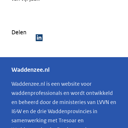
Delen
D
e
l
Waddenzee.nl
e
n
Waddenzee.nl is een website voor
o
waddenprofessionals en wordt ontwikkeld
p
en beheerd door de ministeries van LVVN en
L
I&W en de drie Waddenprovincies in
i
samenwerking met Tresoar en
n