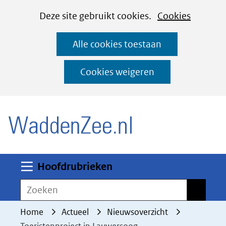
Cookies
Ga
Hier
Deze site gebruikt cookies.
Cookies
instellen
naar
kan
Alle cookies toestaan
de
het
inhoud
gebruik
Cookies weigeren
van
(naar homepage)
cookies
op
deze
website
worden
Uitklappen
Hoofdrubrieken
toegestaan
Zoeken
Zoeken
of
geweigerd.
Home
Actueel
Nieuwsoverzicht