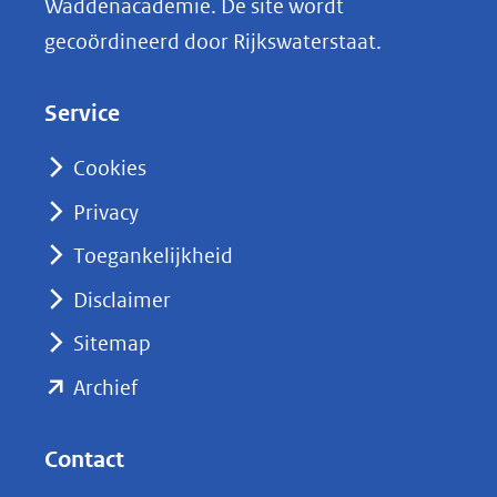
Waddenacademie. De site wordt
k
gecoördineerd door Rijkswaterstaat.
e
d
Service
I
n
Cookies
(opent
Privacy
in
nieuw
Toegankelijkheid
venster)
Disclaimer
(verwijst
Sitemap
naar
(opent
een
Archief
andere
in
website)
nieuw
Contact
venster)