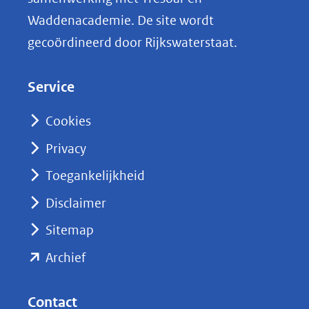
n
Waddenacademie. De site wordt
k
gecoördineerd door Rijkswaterstaat.
e
d
Service
I
n
Cookies
(opent
Privacy
in
nieuw
Toegankelijkheid
venster)
Disclaimer
(verwijst
Sitemap
naar
(opent
een
Archief
andere
in
website)
nieuw
Contact