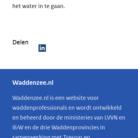
het water in te gaan.
Delen
D
e
l
Waddenzee.nl
e
n
Waddenzee.nl is een website voor
o
waddenprofessionals en wordt ontwikkeld
p
en beheerd door de ministeries van LVVN en
L
I&W en de drie Waddenprovincies in
i
samenwerking met Tresoar en