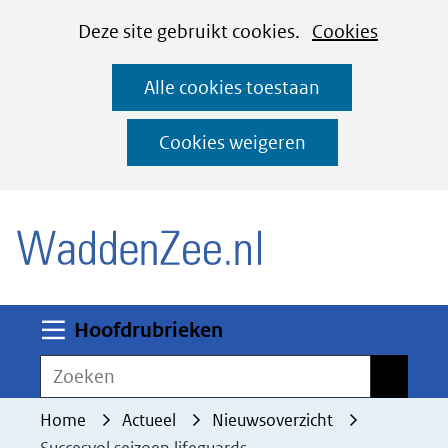
Cookies
Ga
Hier
Deze site gebruikt cookies.
Cookies
instellen
naar
kan
Alle cookies toestaan
de
het
inhoud
gebruik
Cookies weigeren
van
(naar homepage)
cookies
op
deze
website
worden
Uitklappen
Hoofdrubrieken
toegestaan
Zoeken
Zoeken
of
geweigerd.
Home
Actueel
Nieuwsoverzicht