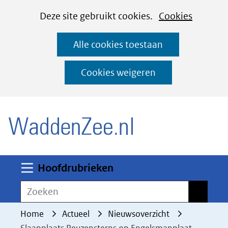
Cookies
Ga
Hier
Deze site gebruikt cookies.
Cookies
instellen
naar
kan
Alle cookies toestaan
de
het
inhoud
gebruik
Cookies weigeren
van
(naar homepage)
cookies
op
deze
website
worden
Uitklappen
Hoofdrubrieken
toegestaan
Zoeken
Zoeken
of
geweigerd.
Home
Actueel
Nieuwsoverzicht